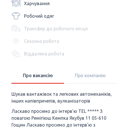
Харчування
Робочий одяг
Трансфер до робочого місця
Сезонна робота
Віддалена робота
Про вакансію
Про компанію
Шукав вантажівок та легкових автомеханіків,
інших напівпричепів, вулканізаторів
Ласкаво просимо до інтерв'ю TEL ***** З
повагою Ремігіюш Кемпка Якубув 11 05-610
Гощин Ласкаво просимо до інтерв'ю з