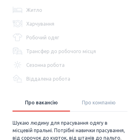
Житло
Харчування
Робочий одяг
Трансфер до робочого місця
Сезонна робота
Віддалена робота
Про вакансію
Про компанію
Шукаю людину для прасування одягу в
місцевій пральні. Потрібні навички прасування,
від сорочок до курток, від штанів до пальто.