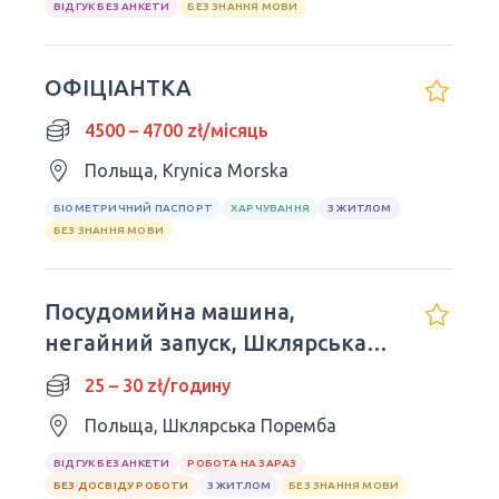
ВІДГУК БЕЗ АНКЕТИ
БЕЗ ЗНАННЯ МОВИ
ОФІЦІАНТКА
4500 – 4700 zł/місяць
Польща, Krynica Morska
БІОМЕТРИЧНИЙ ПАСПОРТ
ХАРЧУВАННЯ
З ЖИТЛОМ
БЕЗ ЗНАННЯ МОВИ
Посудомийна машина,
негайний запуск, Шклярська
Поремба
25 – 30 zł/годину
Польща, Шклярська Поремба
ВІДГУК БЕЗ АНКЕТИ
РОБОТА НА ЗАРАЗ
БЕЗ ДОСВІДУ РОБОТИ
З ЖИТЛОМ
БЕЗ ЗНАННЯ МОВИ