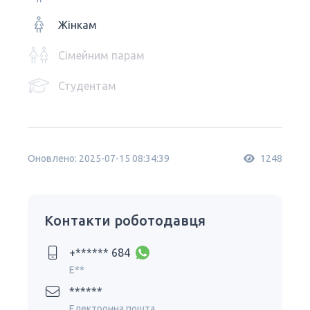
Жінкам
Сімейним парам
Студентам
Оновлено: 2025-07-15 08:34:39
1248
Контакти роботодавця
+****** 684
E**
******
Електронна пошта