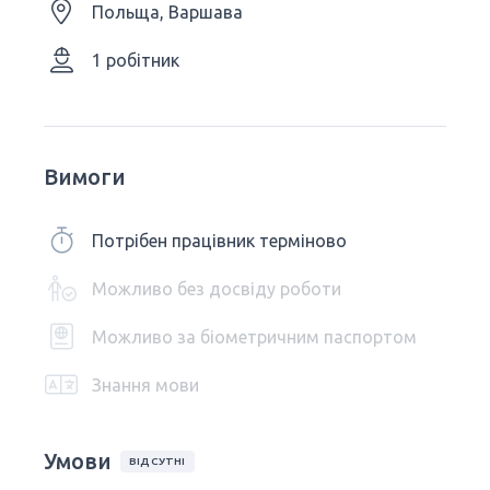
Польща, Варшава
1 робітник
Вимоги
Потрібен працівник терміново
Можливо без досвіду роботи
Можливо за біометричним паспортом
Знання мови
Умови
ВІДСУТНІ