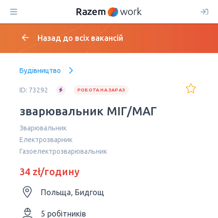
Назад до всіх вакансій
Будівництво
ID: 73292
РОБОТА НА ЗАРАЗ
зварювальник МІГ/МАГ
Зварювальник
Електрозварник
Газоелектрозварювальник
34 zł/годину
Польща, Бидгощ
5 робітників