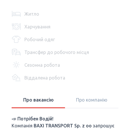
Житло
Харчування
Робочий одяг
Трансфер до робочого місця
Сезонна робота
Віддалена робота
Про вакансію
Про компанію
📣 Потрібен Водій!
Компанія
BAXI TRANSPORT Sp. z oo
запрошує