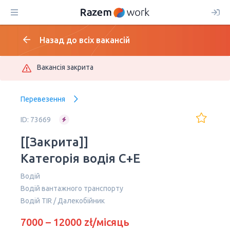
Назад до всіх вакансій
Вакансія закрита
Перевезення
ID: 73669
[[Закрита]]
Категорія водія C+E
Водій
Водій вантажного транспорту
Водій TIR / Далекобійник
7000 – 12000 zł/місяць