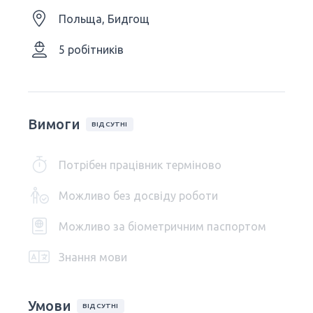
Польща, Бидгощ
5 робітників
Вимоги
ВІДСУТНІ
Потрібен працівник терміново
Можливо без досвіду роботи
Можливо за біометричним паспортом
Знання мови
Умови
ВІДСУТНІ