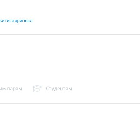
витися оригінал
им парам
Студентам