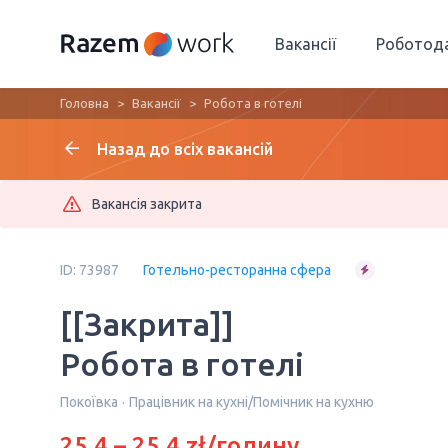
Вакансії
Роботод
Головна
Вакансії
Робота в готелі
Назад до всіх вакансій
Вакансія закрита
ID: 73987
Готельно-ресторанна сфера
[[Закрита]]
Робота в готелі
Покоївка
Працівник на кухні/Помічник на кухню
25.4 – 25.4 zł/годину