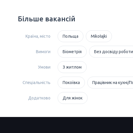
Більше вакансій
Країна, місто
Польща
Mikołajki
Вимоги
Біометрія
Без досвіду роботи
Умови
З житлом
Спеціальність
Покоївка
Працівник на кухні/П
Додатково
Для жінок