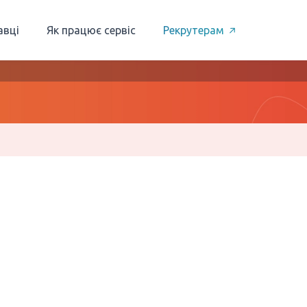
авці
Як працює сервіс
Рекрутерам