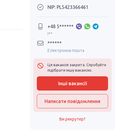
NIP: PL5423366461
+48 5******
I**
******
Електронна пошта
Ця вакансія закрита. Спробуйте
підібрати іншу вакансію.
Інші вакансії
Написати повідомлення
Ви рекрутер?