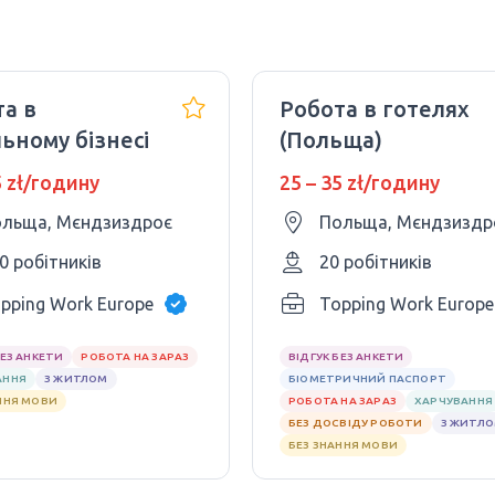
а в
Робота в готелях
ьному бізнесі
(Польща)
5 zł/годину
25 – 35 zł/годину
льща, Мєндзиздроє
Польща, Мєндзиздр
0 робітників
20 робітників
pping Work Europe Sp. z.o.o
Topping Work Europe 
БЕЗ АНКЕТИ
РОБОТА НА ЗАРАЗ
ВІДГУК БЕЗ АНКЕТИ
АННЯ
З ЖИТЛОМ
БІОМЕТРИЧНИЙ ПАСПОРТ
ННЯ МОВИ
РОБОТА НА ЗАРАЗ
ХАРЧУВАННЯ
БЕЗ ДОСВІДУ РОБОТИ
З ЖИТЛ
БЕЗ ЗНАННЯ МОВИ