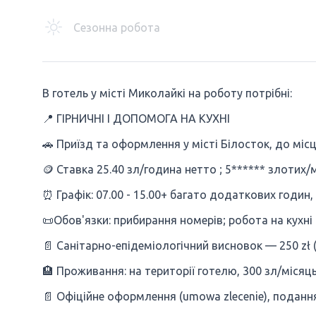
Сезонна робота
В готель у місті Миколайкі на роботу потрібні:
📍 ГІРНИЧНІ І ДОПОМОГА НА КУХНІ
🚗 Приїзд та оформлення у місті Білосток, до мі
🪙 Ставка 25.40 зл/година нетто ; 5****** злотих/м
⏰ Графік: 07.00 - 15.00+ багато додаткових годин,
📜Обов'язки: прибирання номерів; робота на кухні
📄 Санітарно-епідеміологічний висновок — 250 zł 
🏨 Проживання: на території готелю, 300 зл/місяць
📄 Офіційне оформлення (umowa zlecenie), подання