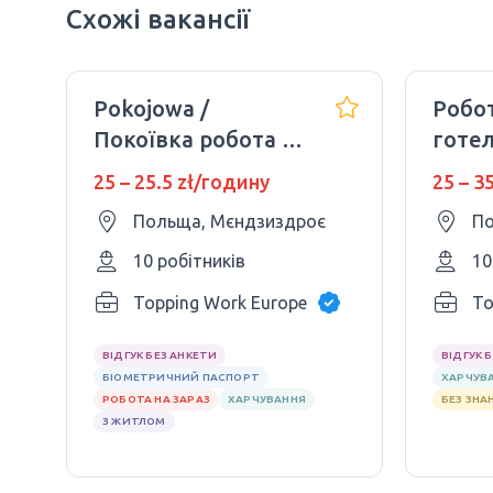
Схожі вакансії
Pokojowa /
Робот
Покоївка робота в
готел
готелях
25 – 25.5 zł/годину
25 – 3
Польща, Мєндзиздроє
По
10 робітників
10
Topping Work Europe Sp. z.o.o
To
ВІДГУК БЕЗ АНКЕТИ
ВІДГУК 
БІОМЕТРИЧНИЙ ПАСПОРТ
ХАРЧУВ
РОБОТА НА ЗАРАЗ
ХАРЧУВАННЯ
БЕЗ ЗНА
З ЖИТЛОМ