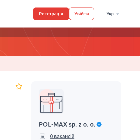
Реєстрація
Увійти
Укр
POL-MAX sp. z o. o.
0 вакансій