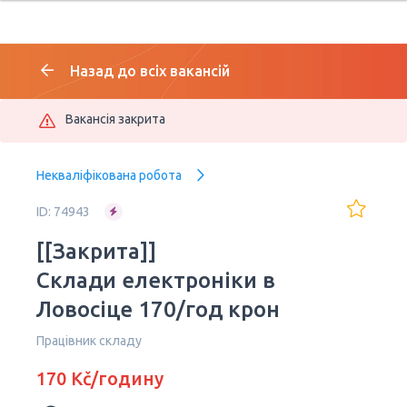
Назад до всіх вакансій
Вакансія закрита
Некваліфікована робота
ID: 74943
[[Закрита]]
Cклади електроніки в
Ловосіце 170/год крон
Працівник складу
170 Kč/годину