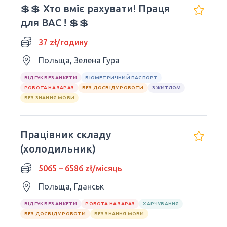
💲💲 Хто вміє рахувати! Праця
для ВАС ! 💲💲
37 zł/годину
Польща, Зелена Гура
ВІДГУК БЕЗ АНКЕТИ
БІОМЕТРИЧНИЙ ПАСПОРТ
РОБОТА НА ЗАРАЗ
БЕЗ ДОСВІДУ РОБОТИ
З ЖИТЛОМ
БЕЗ ЗНАННЯ МОВИ
Працівник складу
(холодильник)
5065 – 6586 zł/місяць
Польща, Гданськ
ВІДГУК БЕЗ АНКЕТИ
РОБОТА НА ЗАРАЗ
ХАРЧУВАННЯ
БЕЗ ДОСВІДУ РОБОТИ
БЕЗ ЗНАННЯ МОВИ