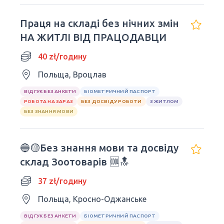
Праця на складі без нічних змін
НА ЖИТЛІ ВІД ПРАЦОДАВЦИ
40 zł/годину
Польща, Вроцлав
ВІДГУК БЕЗ АНКЕТИ
БІОМЕТРИЧНИЙ ПАСПОРТ
РОБОТА НА ЗАРАЗ
БЕЗ ДОСВІДУ РОБОТИ
З ЖИТЛОМ
БЕЗ ЗНАННЯ МОВИ
🔵🟡Без знання мови та досвіду
склад Зоотоварів 🆒🔝
37 zł/годину
Польща, Кросно-Оджанське
ВІДГУК БЕЗ АНКЕТИ
БІОМЕТРИЧНИЙ ПАСПОРТ