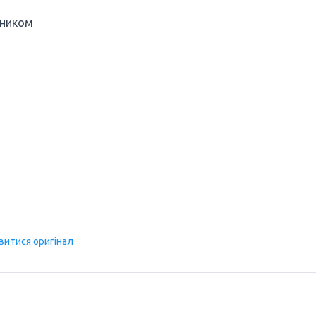
ьником
витися оригінал