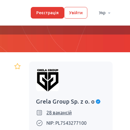
Реєстрація
Увійти
Укр
Grela Group Sp. z o. o
28 вакансій
NIP: PL7543277100