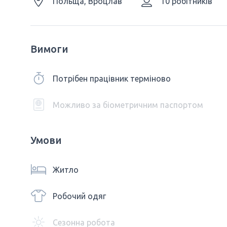
Польща, Вроцлав
10 робітників
Вимоги
Потрібен працівник терміново
Можливо за біометричним паспортом
Умови
Житло
Робочий одяг
Сезонна робота