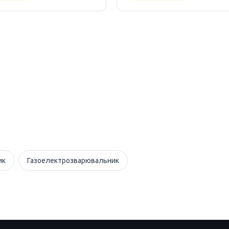
ик
Газоелектрозварювальник