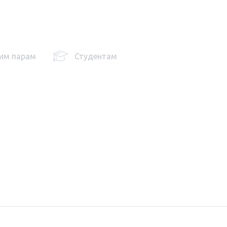
им парам
Студентам