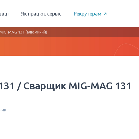
авці
Як працює сервіс
Рекрутерам
MIG-MAG 131 (алюминий)
131 / Сварщик MIG-MAG 131
ник