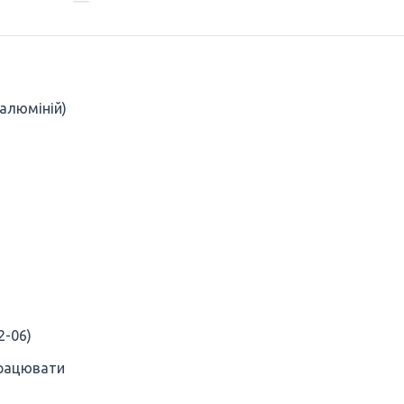
 алюміній)
2-06)
працювати