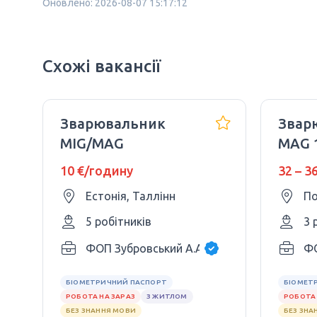
Оновлено: 2026-08-07 15:17:12
Схожі вакансії
Зварювальник
Звар
MIG/MAG
MAG 1
міні
10 €/годину
32 – 3
досві
Естонія, Таллінн
По
5 робітників
3 
ФОП Зубровський А.А.
ФО
БІОМЕТРИЧНИЙ ПАСПОРТ
БІОМЕТ
РОБОТА НА ЗАРАЗ
З ЖИТЛОМ
РОБОТА 
БЕЗ ЗНАННЯ МОВИ
БЕЗ ЗНА