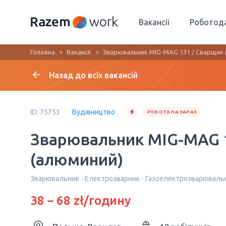
Вакансії
Роботод
Головна
Вакансії
Зварювальник MIG-MAG 131 / Сварщик 
Назад до всіх вакансій
ID: 75753
Будівництво
РОБОТА НА ЗАРАЗ
Зварювальник MIG-MAG 
(алюминий)
Зварювальник
Електрозварник
Газоелектрозварюваль
38 – 68 zł/годину