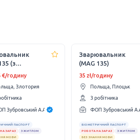
ювальник
Зварювальник
35 (з
(MAG 135)
мальним
6 €/годину
35 zł/годину
дом)
льща, Злотория
Польща, Плоцьк
робітника
3 робітника
П Зубровський А.А.
ФОП Зубровський А.
РИЧНИЙ ПАСПОРТ
БІОМЕТРИЧНИЙ ПАСПОРТ
НА ЗАРАЗ
З ЖИТЛОМ
РОБОТА НА ЗАРАЗ
З ЖИТЛОМ
ННЯ МОВИ
БЕЗ ЗНАННЯ МОВИ