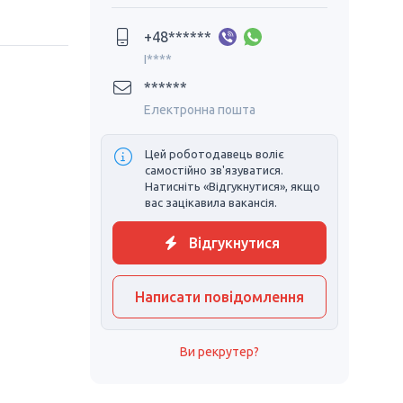
+48******
I****
******
Електронна пошта
Цей роботодавець воліє
самостійно зв'язуватися.
Натисніть «Відгукнутися», якщо
вас зацікавила вакансія.
Відгукнутися
Написати повідомлення
Ви рекрутер?