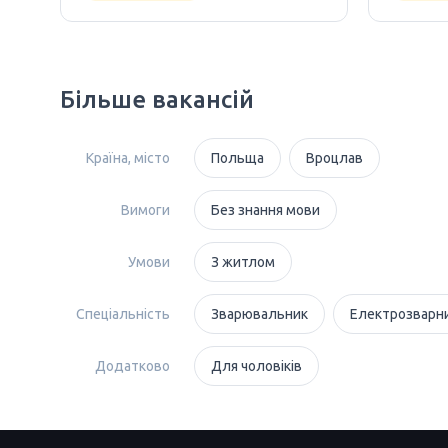
Більше вакансій
Країна, місто
Польща
Вроцлав
Вимоги
Без знання мови
Умови
З житлом
Спеціальність
Зварювальник
Електрозварн
Додатково
Для чоловіків