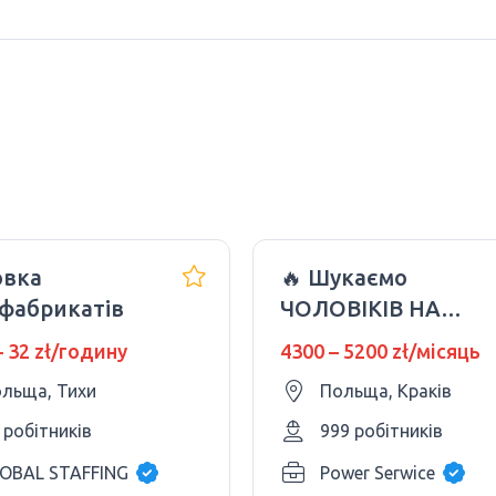
овка
🔥 Шукаємо
вфабрикатів
ЧОЛОВІКІВ НА
СТАБІЛЬНУ
– 32 zł/годину
4300 – 5200 zł/місяць
РОБОТУ ПО
льща, Тихи
Польща, Краків
UMOWA O PRACĘ!
KRAKÓW
 робітників
999 робітників
OBAL STAFFING
Power Serwice