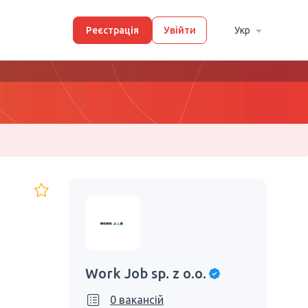
Реєстрація
Увійти
Укр
Work Job sp. z o.o.
0 вакансій