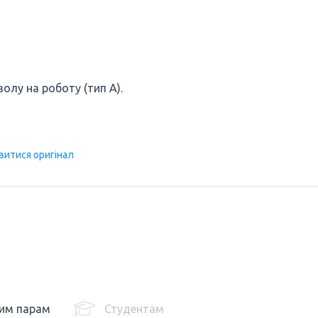
лу на роботу (тип А).
витися оригінал
им парам
Студентам