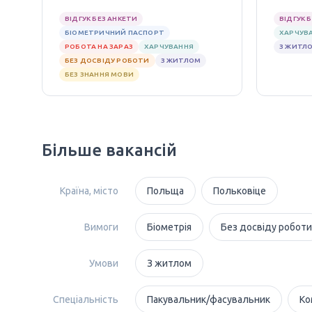
ВІДГУК БЕЗ АНКЕТИ
ВІДГУК 
БІОМЕТРИЧНИЙ ПАСПОРТ
ХАРЧУВ
РОБОТА НА ЗАРАЗ
ХАРЧУВАННЯ
З ЖИТЛ
БЕЗ ДОСВІДУ РОБОТИ
З ЖИТЛОМ
БЕЗ ЗНАННЯ МОВИ
Більше вакансій
Країна, місто
Польща
Польковіце
Вимоги
Біометрія
Без досвіду роботи
Умови
З житлом
Спеціальність
Пакувальник/фасувальник
Ко