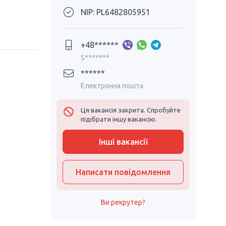
NIP: PL6482805951
+48******
S*******
******
Електронна пошта
Ця вакансія закрита. Спробуйте
підібрати іншу вакансію.
Інші вакансії
Написати повідомлення
Ви рекрутер?