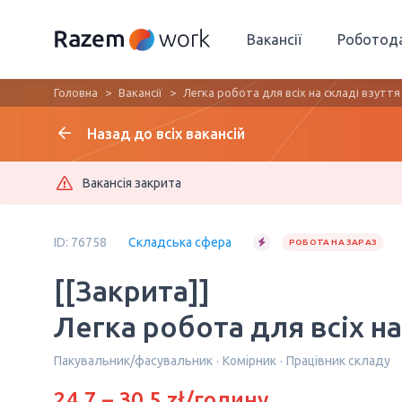
Вакансії
Роботод
Головна
Вакансії
Легка робота для всіх на складі взуття
Назад до всіх вакансій
Вакансія закрита
ID: 76758
Складська сфера
РОБОТА НА ЗАРАЗ
[[Закрита]]
Легка робота для всіх на
Пакувальник/фасувальник
Комірник
Працівник складу
24.7 – 30.5 zł/годину