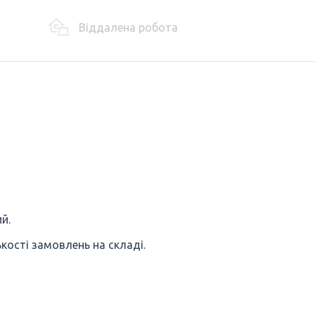
Віддалена робота
й.
кості замовлень на складі.