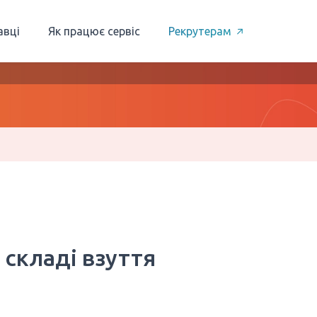
авці
Як працює сервіс
Рекрутерам
 складі взуття