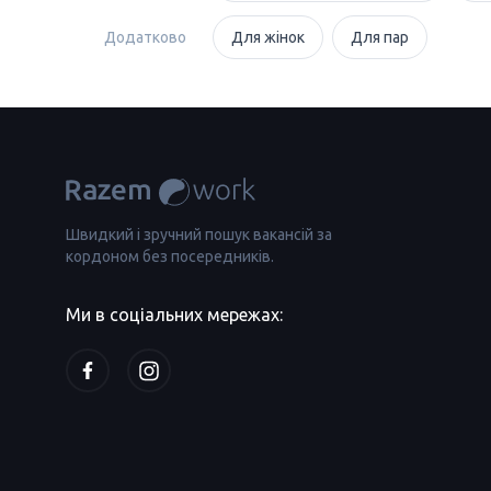
Додатково
Для жінок
Для пар
Швидкий і зручний пошук вакансій за
кордоном без посередників.
Ми в соціальних мережах: