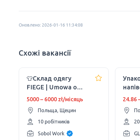
Оновлено: 2026-01-16 11:34:08
Схожі вакансії
👕Склад одягу
Упак
FIEGE | Umowa o
напі
Pracę | Можна без
5000 – 6000 zł/місяць
24.86 
досвіду
Польща, Щецин
По
10 робітників
20
Sobol Work
GL