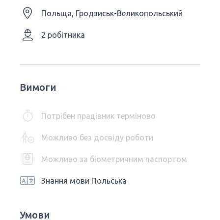
Польща, Гродзиськ-Великопольський
2 робітника
Вимоги
Потрібен працівник терміново
Можливо без досвіду роботи
Можливо за біометричним паспортом
Знання мови Польська
Умови