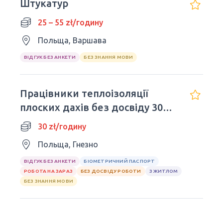
Штукатур
25 – 55 zł/годину
Польща, Варшава
ВІДГУК БЕЗ АНКЕТИ
БЕЗ ЗНАННЯ МОВИ
Працівники теплоізоляції
плоских дахів без досвіду 30
zl/h (netto)!
30 zł/годину
Польща, Гнезно
ВІДГУК БЕЗ АНКЕТИ
БІОМЕТРИЧНИЙ ПАСПОРТ
РОБОТА НА ЗАРАЗ
БЕЗ ДОСВІДУ РОБОТИ
З ЖИТЛОМ
БЕЗ ЗНАННЯ МОВИ