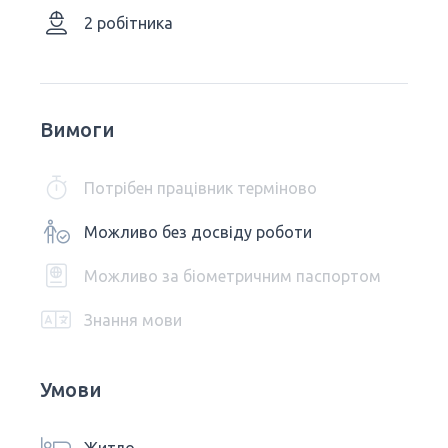
2 робітника
Вимоги
Потрібен працівник терміново
Можливо без досвіду роботи
Можливо за біометричним паспортом
Знання мови
Умови