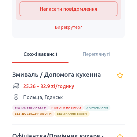
Написати повідомлення
Ви рекрутер?
Схожі вакансії
Переглянуті
Змиваль / Допомога кухенна
25.36 – 32.9 zł/годину
Польща, Гданськ
ВІДГУК БЕЗ АНКЕТИ
РОБОТА НА ЗАРАЗ
ХАРЧУВАННЯ
БЕЗ ДОСВІДУ РОБОТИ
БЕЗ ЗНАННЯ МОВИ
Офіціантка/Помічник кухаря -