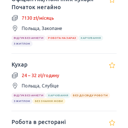
Початок негайно
7130 zł/місяць
Польща, Закопане
ВІДГУК БЕЗ АНКЕТИ
РОБОТА НА ЗАРАЗ
ХАРЧУВАННЯ
З ЖИТЛОМ
Кухар
24 – 32 zł/годину
Польща, Слубіце
ВІДГУК БЕЗ АНКЕТИ
ХАРЧУВАННЯ
БЕЗ ДОСВІДУ РОБОТИ
З ЖИТЛОМ
БЕЗ ЗНАННЯ МОВИ
Робота в ресторані