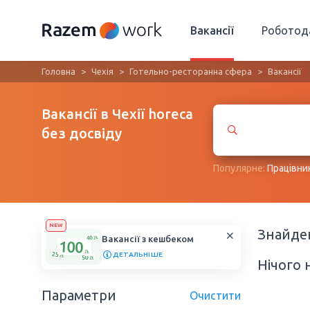
Вакансії
Роботод
Головна
Чехія
Готельно-ресторанна сфера
Вакансії
Вакансії в Чехії horeca
без досвіду
Популярне:
Працівни
NEW
Знайд
Вакансії з кешбеком
ДЕТАЛЬНІШЕ
Нічого 
Параметри
Очистити