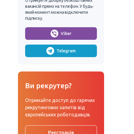
Отримуйте добірку безкоштовних
вакансій прямо на телефон. У будь-
який момент можна відключити
підписку.
Viber
Telegram
Ви рекрутер?
Отримайте доступ до гарячих
рекрутингових запитів від
європейських роботодавців.
Реєстрація