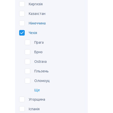
Киргизія
Казахстан
Німеччина
Чехія
Прага
Брно
Ostrava
Пльзень
Оломоуц
Ще
Угорщина
Іспанія