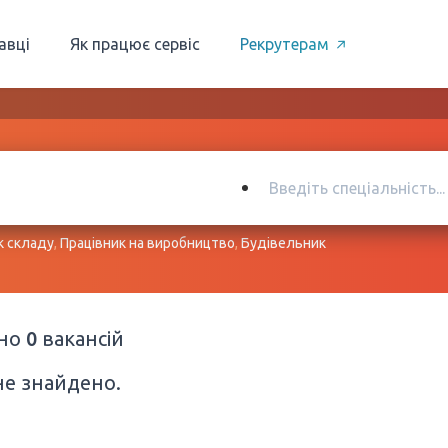
авці
Як працює сервіс
Рекрутерам
к складу
,
Працівник на виробництво
,
Будівельник
ено
0
вакансій
не знайдено.