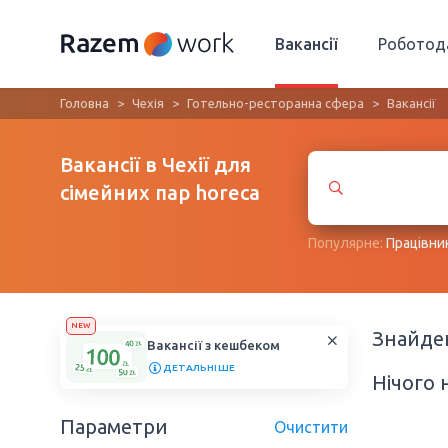
Вакансії
Роботод
Головна
Чехія
Готельно-ресторанна сфера
Вакансії
Вакансії в Чехії для
сімейних пар horeca
Популярне:
Працівни
NEW
Знайд
Вакансії з кешбеком
ДЕТАЛЬНІШЕ
Нічого 
Параметри
Очистити