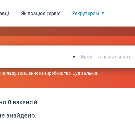
авці
Як працює сервіс
Рекрутерам
к складу
,
Працівник на виробництво
,
Будівельник
ено
0
вакансій
не знайдено.