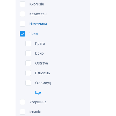
Киргизія
Казахстан
Німеччина
Чехія
Прага
Брно
Ostrava
Пльзень
Оломоуц
Ще
Угорщина
Іспанія