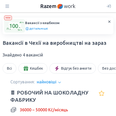
NEW
Вакансії з кешбеком
ДЕТАЛЬНІШЕ
Вакансії в Чехії на виробництві на зараз
Знайдено 4 вакансій
Всі
Кешбек
Відгук без анкети
Без дос
Сортування:
найновіші
🍫 РОБОЧИЙ НА ШОКОЛАДНУ
ФАБРИКУ
36000 – 50000 Kč/місяць