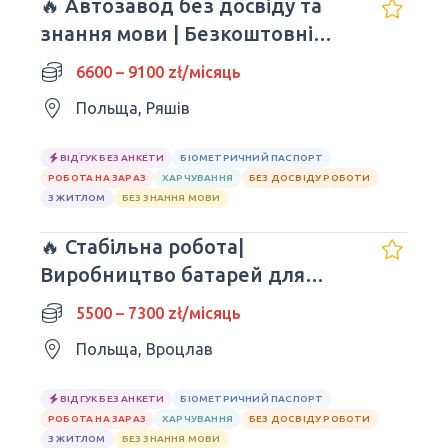
🔥 Автозавод без досвіду та
знання мови | Безкоштовні
обіди
6600 – 9100 zł/місяць
Польща, Ряшів
ВІДГУК БЕЗ АНКЕТИ
БІОМЕТРИЧНИЙ ПАСПОРТ
РОБОТА НА ЗАРАЗ
ХАРЧУВАННЯ
БЕЗ ДОСВІДУ РОБОТИ
З ЖИТЛОМ
БЕЗ ЗНАННЯ МОВИ
🔥 Стабільна робота|
Bиробництвo батарей для
авто| Wrocław
5500 – 7300 zł/місяць
Польща, Вроцлав
ВІДГУК БЕЗ АНКЕТИ
БІОМЕТРИЧНИЙ ПАСПОРТ
РОБОТА НА ЗАРАЗ
ХАРЧУВАННЯ
БЕЗ ДОСВІДУ РОБОТИ
З ЖИТЛОМ
БЕЗ ЗНАННЯ МОВИ