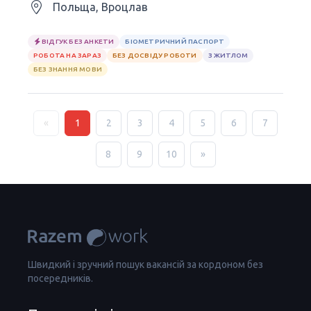
Польща, Вроцлав
ВІДГУК БЕЗ АНКЕТИ
БІОМЕТРИЧНИЙ ПАСПОРТ
РОБОТА НА ЗАРАЗ
БЕЗ ДОСВІДУ РОБОТИ
З ЖИТЛОМ
БЕЗ ЗНАННЯ МОВИ
«
1
2
3
4
5
6
7
8
9
10
»
Швидкий і зручний пошук вакансій за кордоном без
посередників.