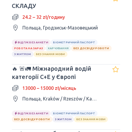
СКЛАДУ
24.2 – 32 zł/годину
Польща, Гродзиськ-Мазовецький
ВІДГУК БЕЗ АНКЕТИ
БІОМЕТРИЧНИЙ ПАСПОРТ
РОБОТА НА ЗАРАЗ
ХАРЧУВАННЯ
БЕЗ ДОСВІДУ РОБОТИ
З ЖИТЛОМ
БЕЗ ЗНАННЯ МОВИ
🔥 🚨🚛 Міжнародний водій
категорії C+E у Європі
13000 – 15000 zł/місяць
Польща, Kraków / Rzeszów / Katowice / Kielce / Lublin
ВІДГУК БЕЗ АНКЕТИ
БІОМЕТРИЧНИЙ ПАСПОРТ
БЕЗ ДОСВІДУ РОБОТИ
З ЖИТЛОМ
БЕЗ ЗНАННЯ МОВИ