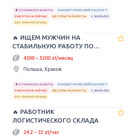
ОТКЛИК БЕЗ АНКЕТЫ
БИОМЕТРИЧЕСКИЙ ПАСПОРТ
РАБОТА НА СЕЙЧАС
БЕЗ ОПЫТА РАБОТЫ
С ЖИЛЬЕМ
БЕЗ ЗНАНИЯ ЯЗЫКА
🔥 ИЩЕМ МУЖЧИН НА
СТАБИЛЬНУЮ РАБОТУ ПО
UMOWA O PRACĘ! KRAKÓW
4300 – 5200 zł/месяц
Польша, Краков
ОТКЛИК БЕЗ АНКЕТЫ
БИОМЕТРИЧЕСКИЙ ПАСПОРТ
РАБОТА НА СЕЙЧАС
БЕЗ ОПЫТА РАБОТЫ
С ЖИЛЬЕМ
БЕЗ ЗНАНИЯ ЯЗЫКА
🔥 РАБОТНИК
ЛОГИСТИЧЕСКОГО СКЛАДА
24.2 – 32 zł/час