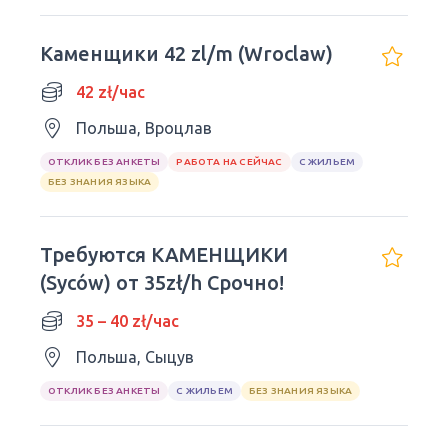
Каменщики 42 zl/m (Wroclaw)
42 zł/час
Польша, Вроцлав
ОТКЛИК БЕЗ АНКЕТЫ
РАБОТА НА СЕЙЧАС
С ЖИЛЬЕМ
БЕЗ ЗНАНИЯ ЯЗЫКА
Требуются КАМЕНЩИКИ
(Syców) от 35zł/h Срочно!
35 – 40 zł/час
Польша, Сыцув
ОТКЛИК БЕЗ АНКЕТЫ
С ЖИЛЬЕМ
БЕЗ ЗНАНИЯ ЯЗЫКА