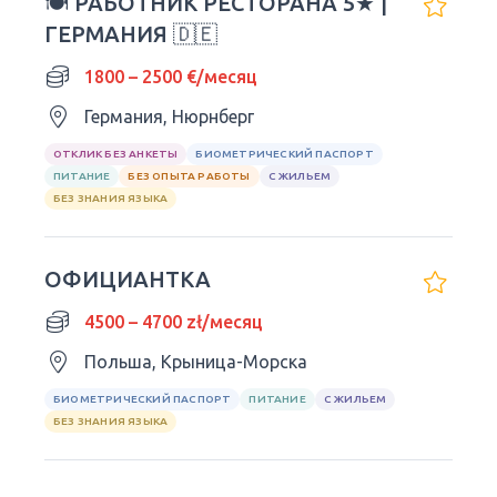
🍽 РАБОТНИК РЕСТОРАНА 5★ |
ГЕРМАНИЯ 🇩🇪
1800 – 2500 €/месяц
Германия, Нюрнберг
ОТКЛИК БЕЗ АНКЕТЫ
БИОМЕТРИЧЕСКИЙ ПАСПОРТ
ПИТАНИЕ
БЕЗ ОПЫТА РАБОТЫ
С ЖИЛЬЕМ
БЕЗ ЗНАНИЯ ЯЗЫКА
ОФИЦИАНТКА
4500 – 4700 zł/месяц
Польша, Крыница-Морска
БИОМЕТРИЧЕСКИЙ ПАСПОРТ
ПИТАНИЕ
С ЖИЛЬЕМ
БЕЗ ЗНАНИЯ ЯЗЫКА