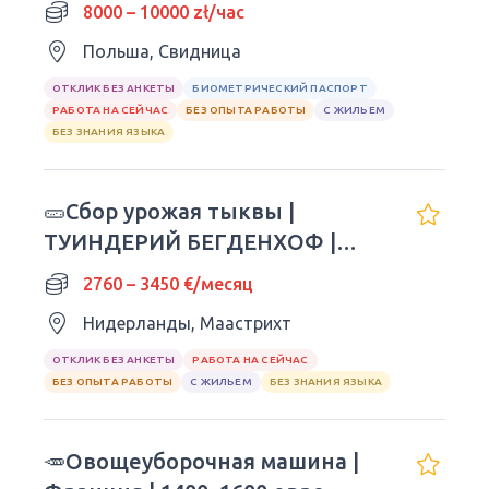
8000 – 10000 zł/час
Польша, Свидница
ОТКЛИК БЕЗ АНКЕТЫ
БИОМЕТРИЧЕСКИЙ ПАСПОРТ
РАБОТА НА СЕЙЧАС
БЕЗ ОПЫТА РАБОТЫ
С ЖИЛЬЕМ
БЕЗ ЗНАНИЯ ЯЗЫКА
🥒Сбор урожая тыквы |
ТУИНДЕРИЙ БЕГДЕНХОФ |
Сезон 2026 г.
2760 – 3450 €/месяц
Нидерланды, Маастрихт
ОТКЛИК БЕЗ АНКЕТЫ
РАБОТА НА СЕЙЧАС
БЕЗ ОПЫТА РАБОТЫ
С ЖИЛЬЕМ
БЕЗ ЗНАНИЯ ЯЗЫКА
🥕Овощеуборочная машина |