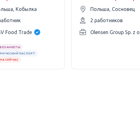
персонала в нашу
льша, Кобылка
Польша, Сосновец
команду.
работник
2 работников
V Food Trade
Olensen Group Sp. z o
БЕЗ АНКЕТЫ
РИЧЕСКИЙ ПАСПОРТ
НА СЕЙЧАС