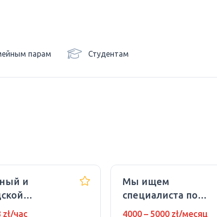
мейным парам
Студентам
ный и
Мы ищем
дской
специалиста по
тник
подбору
8 zł/час
4000 – 5000 zł/месяц