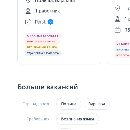
Польша, Варшава
По
1 работник
1 
Perst
R&
ОТКЛИК БЕЗ АНКЕТЫ
РАБОТА НА СЕЙЧАС
ОТКЛИК 
БЕЗ ЗНАНИЯ ЯЗЫКА
БИОМЕТ
УДАЛЕННАЯ РАБОТА
РАБОТА 
Больше вакансий
Страна, город
Польша
Варшава
Требования
Без знания языка