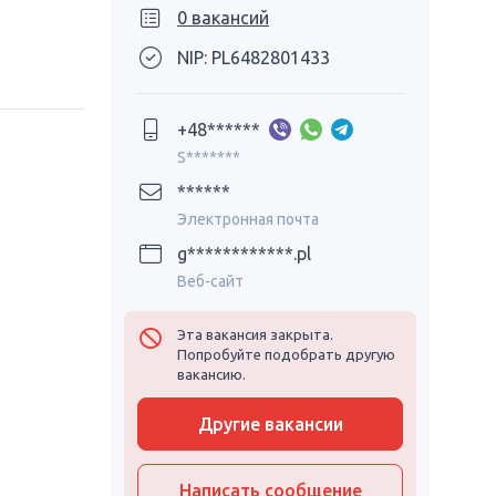
0 вакансий
NIP: PL6482801433
+48******
S*******
******
Электронная почта
g************.pl
Веб-сайт
Эта вакансия закрыта.
Попробуйте подобрать другую
вакансию.
Другие вакансии
Написать сообщение