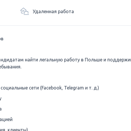
Удаленная работа
ов
кандидатам найти легальную работу в Польше и поддержив
ебывания.
оциальные сети (Facebook, Telegram и т. д.)
у
в
тацией
ия, клиенты)