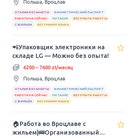
Польша, Вроцлав
ОТКЛИК БЕЗ АНКЕТЫ
БИОМЕТРИЧЕСКИЙ ПАСПОРТ
РАБОТА НА СЕЙЧАС
ПИТАНИЕ
БЕЗ ОПЫТА РАБОТЫ
С ЖИЛЬЕМ
БЕЗ ЗНАНИЯ ЯЗЫКА
📲Упаковщик электроники на
складе LG — Можно без опыта!
6200 – 7600 zł/месяц
Польша, Вроцлав
ОТКЛИК БЕЗ АНКЕТЫ
БИОМЕТРИЧЕСКИЙ ПАСПОРТ
РАБОТА НА СЕЙЧАС
ПИТАНИЕ
БЕЗ ОПЫТА РАБОТЫ
С ЖИЛЬЕМ
БЕЗ ЗНАНИЯ ЯЗЫКА
🏠Работа во Вроцлаве с
жильем|🚌Организованный