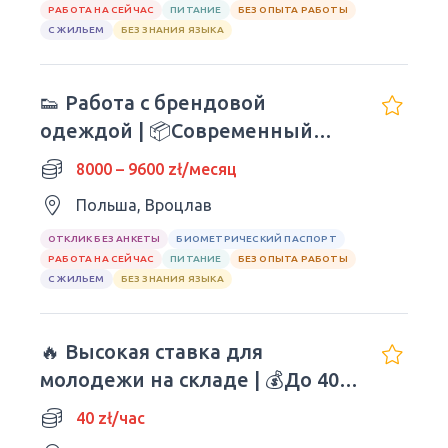
РАБОТА НА СЕЙЧАС
ПИТАНИЕ
БЕЗ ОПЫТА РАБОТЫ
С ЖИЛЬЕМ
БЕЗ ЗНАНИЯ ЯЗЫКА
👟 Работа с брендовой
одеждой | 📦Современный
состав SHEIN
8000 – 9600 zł/месяц
Польша, Вроцлав
ОТКЛИК БЕЗ АНКЕТЫ
БИОМЕТРИЧЕСКИЙ ПАСПОРТ
РАБОТА НА СЕЙЧАС
ПИТАНИЕ
БЕЗ ОПЫТА РАБОТЫ
С ЖИЛЬЕМ
БЕЗ ЗНАНИЯ ЯЗЫКА
🔥 Высокая ставка для
молодежи на складе | 💰До 40
зл/час нетто
40 zł/час