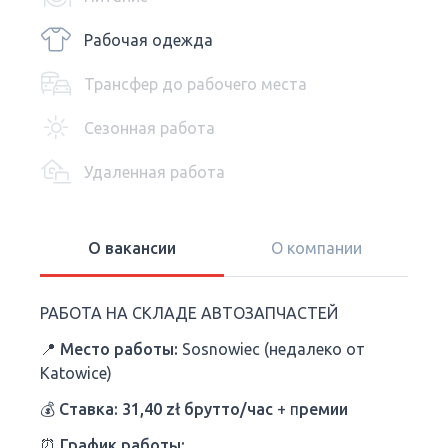
Рабочая одежда
Трансфер до рабочего места
Сезонная работа
Удаленная работа
О вакансии
О компании
РАБОТА НА СКЛАДЕ АВТОЗАПЧАСТЕЙ
📍
Место работы:
Sosnowiec (недалеко от
Katowice)
💰
Ставка:
31,40 zł брутто/час
+ п
ремии
⏰
График работы: