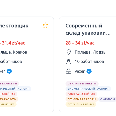
лектовщик
Cовременный
склад упаковки
ацевтический
брендовой
– 31.4 zł/час
28 – 34 zł/час
д
одежды
льша, Краков
Польша, Лодзь
работников
10 работников
xer
vexer
БЕЗ АНКЕТЫ
ОТКЛИК БЕЗ АНКЕТЫ
РИЧЕСКИЙ ПАСПОРТ
БИОМЕТРИЧЕСКИЙ ПАСПОРТ
НА СЕЙЧАС
РАБОТА НА СЕЙЧАС
ЫТА РАБОТЫ
БЕЗ ОПЫТА РАБОТЫ
С ЖИЛЬЕМ
НИЯ ЯЗЫКА
БЕЗ ЗНАНИЯ ЯЗЫКА