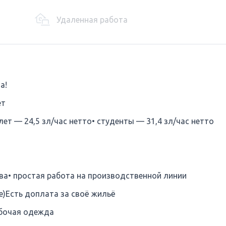
Удаленная работа
а!
ет
 лет — 24,5 зл/час нетто• студенты — 31,4 зл/час нетто
тва• простая работа на производственной линии
те)Есть доплата за своё жильё
абочая одежда