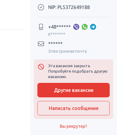
NIP: PL5372649188
+48******
K*******
******
Электронная почта
Эта вакансия закрыта.
Попробуйте подобрать другую
вакансию.
Другие вакансии
Написать сообщение
Вы рекрутер?