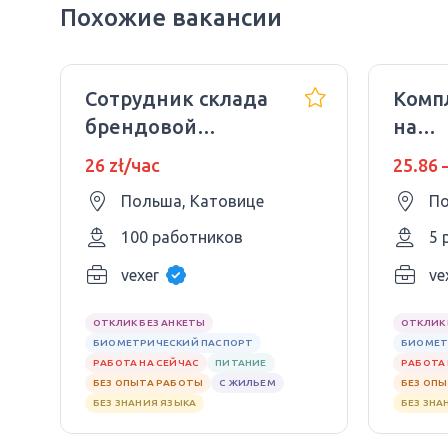
Похожие вакансии
Сотрудник склада
Комп
брендовой
на
одежды
фарм
26 zł/час
25.86 
скла
Польша, Катовице
По
100 работников
5 
vexer
ve
ОТКЛИК БЕЗ АНКЕТЫ
ОТКЛИК 
БИОМЕТРИЧЕСКИЙ ПАСПОРТ
БИОМЕТ
РАБОТА НА СЕЙЧАС
ПИТАНИЕ
РАБОТА 
БЕЗ ОПЫТА РАБОТЫ
С ЖИЛЬЕМ
БЕЗ ОП
БЕЗ ЗНАНИЯ ЯЗЫКА
БЕЗ ЗНА