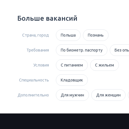
Больше вакансий
Страна, город
Польша
Познань
Требования
По биометр. паспорту
Без оп
Условия
С питанием
С жильем
Специальность
Кладовщик
Дополнительно
Для мужчин
Для женщин