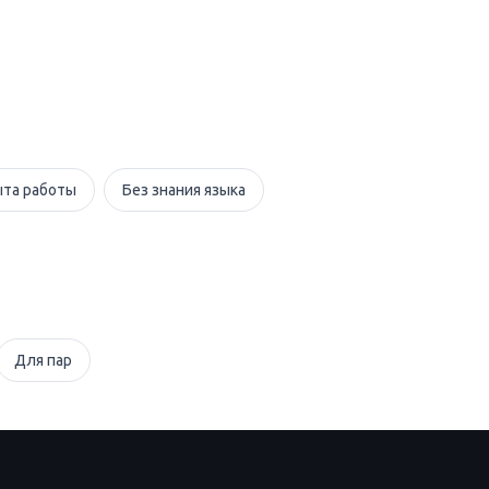
ыта работы
Без знания языка
Для пар