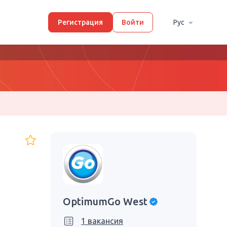
Регистрация
Войти
Рус
OptimumGo West
1 вакансия