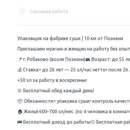
Сезонная работа
Упаковщик на фабрике суши | 10 км от Познани
Приглашаем мужчин и женщин на работу без опыт
📍 г. Робаково (возле Познани)👥 Возраст: до 55 л
💰 Ставка:• до 26 лет — 25 зл/час нетто• после 26
+50 зл за работу в воскресенье
🍲 Бесплатный обед каждый день!
📦 Обязанности:• упаковка суши• контроль качес
🏠 Жильё:600–700 зл/мес. (по 4 человека в комна
🚌 Бесплатный доезд до работы👕 Бесплатная р