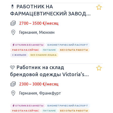
💊 РАБОТНИК НА
ФАРМАЦЕВТИЧЕСКИЙ ЗАВОД В
ГЕРМАНИИ
2700 – 3500 €/месяц
Германия, Мюнхен
ОТКЛИК БЕЗ АНКЕТЫ
БИОМЕТРИЧЕСКИЙ ПАСПОРТ
РАБОТА НА СЕЙЧАС
ПИТАНИЕ
БЕЗ ОПЫТА РАБОТЫ
С ЖИЛЬЕМ
БЕЗ ЗНАНИЯ ЯЗЫКА
🩷 Работник на склад
брендовой одежды Victoria's
Secret
2300 – 3000 €/месяц
Германия, Франкфурт
ОТКЛИК БЕЗ АНКЕТЫ
БИОМЕТРИЧЕСКИЙ ПАСПОРТ
РАБОТА НА СЕЙЧАС
ПИТАНИЕ
БЕЗ ОПЫТА РАБОТЫ