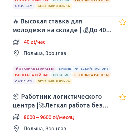
С ЖИЛЬЕМ
БЕЗ ЗНАНИЯ ЯЗЫКА
🔥 Высокая ставка для
молодежи на складе | 💰До 40
зл/час нетто
40 zł/час
Польша, Вроцлав
ОТКЛИК БЕЗ АНКЕТЫ
БИОМЕТРИЧЕСКИЙ ПАСПОРТ
РАБОТА НА СЕЙЧАС
ПИТАНИЕ
БЕЗ ОПЫТА РАБОТЫ
С ЖИЛЬЕМ
БЕЗ ЗНАНИЯ ЯЗЫКА
📦 Работник логистического
центра |🚀Легкая работа без
опыта
8000 – 9600 zł/месяц
Польша, Вроцлав