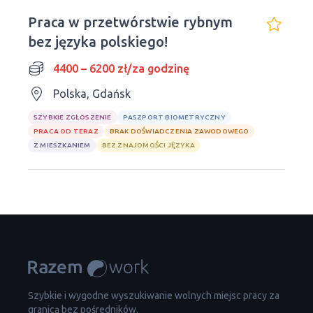
Praca w przetwórstwie rybnym
bez języka polskiego!
4400 – 6200 zł/za godzinę
Polska, Gdańsk
SZYBKIE ZGŁOSZENIE
PASZPORT BIOMETRYCZNY
PRACA OD TERAZ
BRAK DOŚWIADCZENIA ZAWODOWEGO
Z MIESZKANIEM
BEZ ZNAJOMOŚCI JĘZYKA
Szybkie i wygodne wyszukiwanie wolnych miejsc pracy za
granicą bez pośredników.