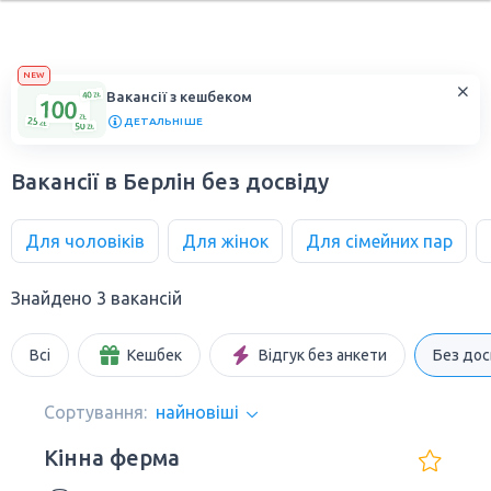
NEW
Вакансії з кешбеком
ДЕТАЛЬНІШЕ
Вакансії в Берлін без досвіду
Для чоловіків
Для жінок
Для сімейних пар
Знайдено 3 вакансій
Всі
Кешбек
Відгук без анкети
Без дос
Сортування:
найновіші
Кінна ферма