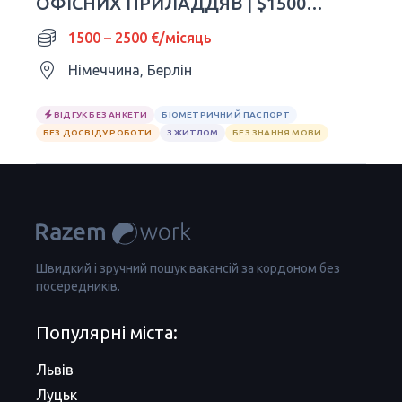
ОФІСНИХ ПРИЛАДДЯВ | $1500–
2500
1500 – 2500 €/місяць
Німеччина, Берлін
ВІДГУК БЕЗ АНКЕТИ
БІОМЕТРИЧНИЙ ПАСПОРТ
БЕЗ ДОСВІДУ РОБОТИ
З ЖИТЛОМ
БЕЗ ЗНАННЯ МОВИ
Швидкий і зручний пошук вакансій за кордоном без
посередників.
Популярні міста:
Львів
Луцьк