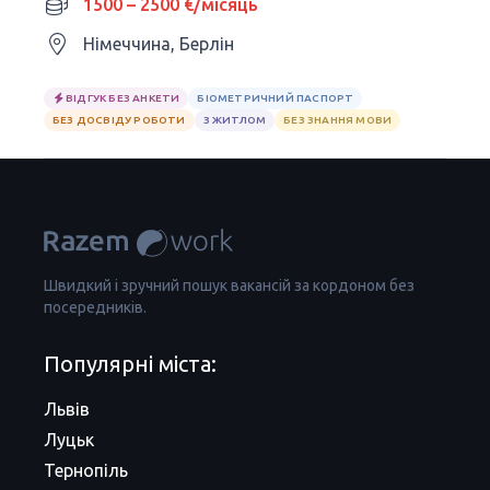
1500 – 2500 €/місяць
Німеччина, Берлін
ВІДГУК БЕЗ АНКЕТИ
БІОМЕТРИЧНИЙ ПАСПОРТ
БЕЗ ДОСВІДУ РОБОТИ
З ЖИТЛОМ
БЕЗ ЗНАННЯ МОВИ
Швидкий і зручний пошук вакансій за кордоном без
посередників.
Популярні міста:
Львів
Луцьк
Тернопіль