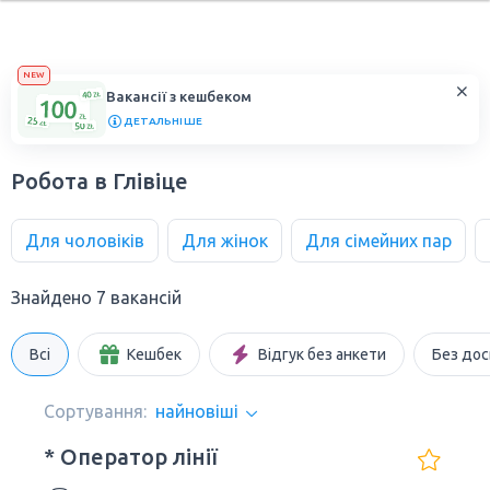
NEW
Вакансії з кешбеком
ДЕТАЛЬНІШЕ
Робота в Глівіце
Для чоловіків
Для жінок
Для сімейних пар
Знайдено 7 вакансій
Всі
Кешбек
Відгук без анкети
Без дос
Сортування:
найновіші
* Оператор лінії