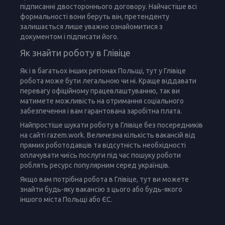
підписанні двостороннього договору. Найчастіше всі
формальності вони беруть він, претенденту
залишається лише уважно ознайомитися з
документом і підписати його.
Як знайти роботу в Глівіце
Як і в багатьох інших регіонах Польщі, тут у Глівіце
робота може бути легальною чи ні. Краще віддавати
перевагу офіційному працевлаштуванню, так ви
матимете можливість на отримання соціального
забезпечення і вам гарантована заробітна плата.
Найпростіше шукати роботу в Глівіце без посередників
на сайті razem.work. Величезна кількість вакансій від
прямих роботодавців та відсутність необхідності
оплачувати чиїсь послуги під час пошуку роботи
роблять ресурс популярним серед українців.
Якщо вам потрібна робота в Глівіце, тут ви можете
знайти будь-яку вакансію з цього або будь-якого
іншого міста Польщі або ЄС.