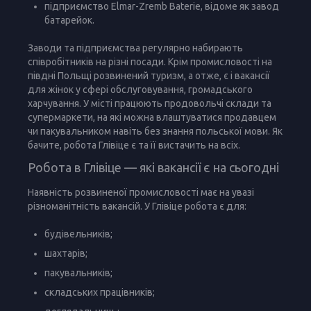
підприємство Elmar-Zremb Baterie, відоме як завод
батарейок.
Заводи та підприємства регулярно набирають
співробітників на різні посади. Крім промисловості на
півдні Польщі розвинений туризм, а отже, є і вакансії
для жінок у сфері обслуговування, громадського
харчування. У місті працюють продовольчі склади та
супермаркети, на які можна влаштуватися продавцем
чи пакувальником навіть без знання польської мови. Як
бачите, робота Глівіце є та її вистачить на всіх.
Робота в Глівіце — які вакансії є на сьогодні
Наявність розвиненої промисловості має на увазі
різноманітність вакансій. У Глівіце робота є для:
будівельників;
шахтарів;
пакувальників;
складських працівників;