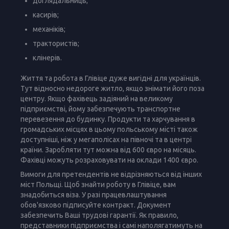
доглядальниць;
касирів;
механіків;
трактористів;
клінерів.
Життя та робота в Глівіце дуже вигідні для українців.
Тут відносно недороге житло, якщо знімати його поза
центру. Якщо фахівець задіяний на великому
підприємстві, йому забезпечують транспортне
перевезення до будинку. Продукти та харчування в
громадських місцях в цьому польському місті також
доступніші, ніж у мегаполісах на півночі та в центрі
країни. Заробляти тут можна від 600 євро на місяць.
Фахівці можуть розраховувати на оклади 1400 євро.
Вимоги для претендентів не відрізняються від інших
міст Польщі. Щоб знайти роботу в Глівіце, вам
знадобиться віза. У разі працевлаштування
обов'язково підписуйте контракт. Документ
забезпечить Ваші трудові гарантії. Як правило,
представники підприємства і самі наполягатимуть на