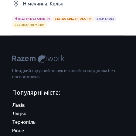
Німеччина, Кельн
ВІДГУК БЕЗ АНКЕТИ
БЕЗ ДОСВІДУ РОБОТИ
З ЖИТЛОМ
БЕЗ ЗНАННЯ МОВИ
Швидкий і зручний пошук вакансій за кордоном без
посередників.
Популярні міста:
Львів
Луцьк
Тернопіль
Рівне