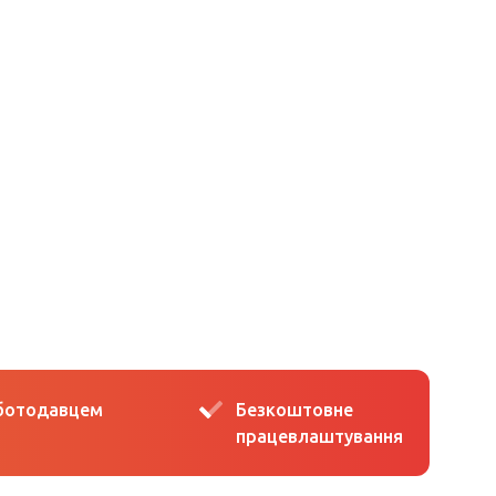
оботодавцем
Безкоштовне
працевлаштування