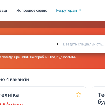
авці
Як працює сервіс
Рекрутерам
к складу
,
Працівник на виробництво
,
Будівельник
ено
4
вакансій
техніка
Те
бу
 €/місяць