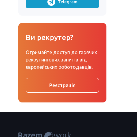
Telegram
Ви рекрутер?
Отримайте доступ до гарячих
рекрутингових запитів від
європейських роботодавців.
Реєстрація