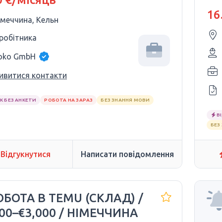
16
імеччина, Кельн
 робітника
oko GmbH
ивитися контакти
К БЕЗ АНКЕТИ
РОБОТА НА ЗАРАЗ
БЕЗ ЗНАННЯ МОВИ
В
БЕЗ
Відгукнутися
Написати повідомлення
ОБОТА В TEMU (СКЛАД) /
000–€3,000 / НІМЕЧЧИНА