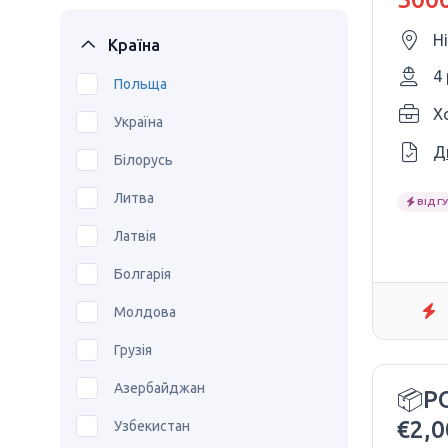
Н
Країна
4
Польща
X
Україна
Д
Білорусь
Литва
ВІДГУ
Латвія
Болгарія
Молдова
Грузія
Азербайджан
📦Р
€2,
Узбекистан