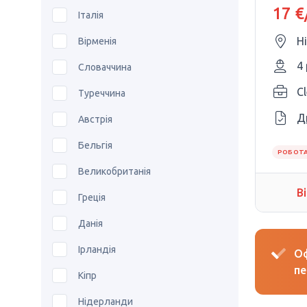
17 €
Італія
Н
Вірменія
4
Словаччина
C
Туреччина
Д
Австрія
Бельгія
РОБОТА
Великобританія
В
Греція
Данія
Ірландія
Оф
пе
Кіпр
Нідерланди