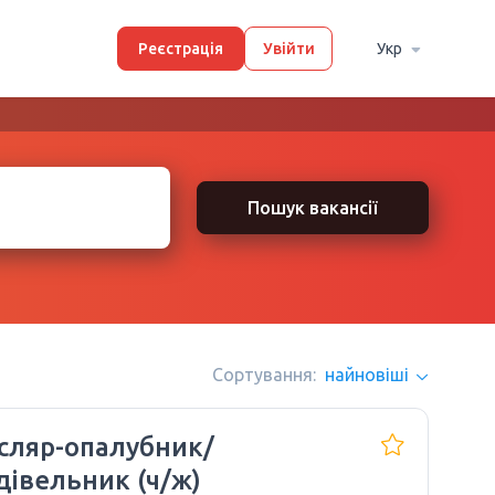
Реєстрація
Увійти
Укр
Пошук вакансії
Сортування:
найновіші
сляр-опалубник/
дівельник (ч/ж)