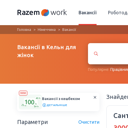
Вакансії
Роботод
Головна
Німеччина
Вакансії
Вакансії в Кельн для
жінок
Популярне:
Працівни
NEW
Знайд
Вакансії з кешбеком
ДЕТАЛЬНІШЕ
Сан
Параметри
Очистити
3000