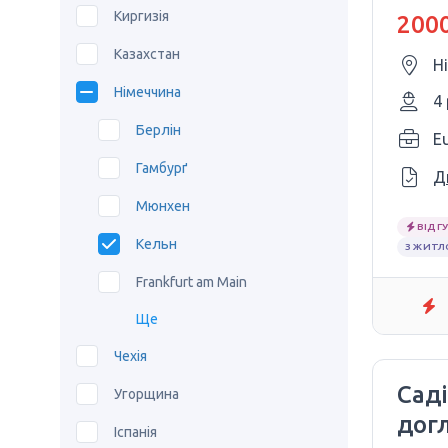
Киргизія
2000
Казахстан
Н
Німеччина
4
Берлін
E
Гамбурґ
Д
Мюнхен
ВІДГУ
Кельн
З ЖИТ
Frankfurt am Main
Ще
Чехія
Сад
Угорщина
дог
Іспанія