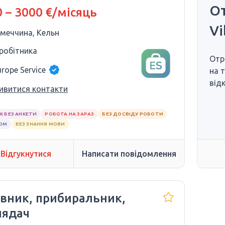
От
 – 3000 €/місяць
Vi
імеччина, Кельн
 робітника
Отр
urope Service
на 
від
ивитися контакти
К БЕЗ АНКЕТИ
РОБОТА НА ЗАРАЗ
БЕЗ ДОСВІДУ РОБОТИ
ЛОМ
БЕЗ ЗНАННЯ МОВИ
Відгукнутися
Написати повідомлення
івник, прибиральник,
лядач