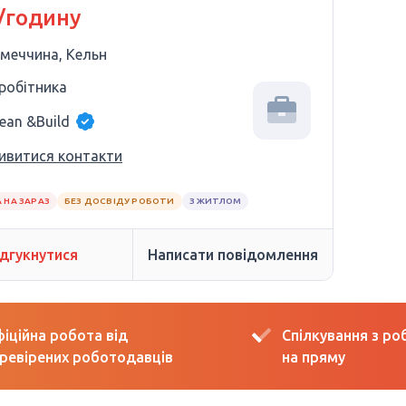
/годину
імеччина, Кельн
 робітника
lean &Build
ивитися контакти
 НА ЗАРАЗ
БЕЗ ДОСВІДУ РОБОТИ
З ЖИТЛОМ
ідгукнутися
Написати повідомлення
іційна робота від
Спілкування з р
ревірених роботодавців
на пряму