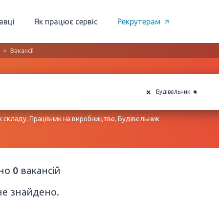
авці
Як працює сервіс
Рекрутерам
Вакансії
×
×
Будівельник
к складу
,
Працівник на виробництво
,
Будівельник
ено
0
вакансій
не знайдено.