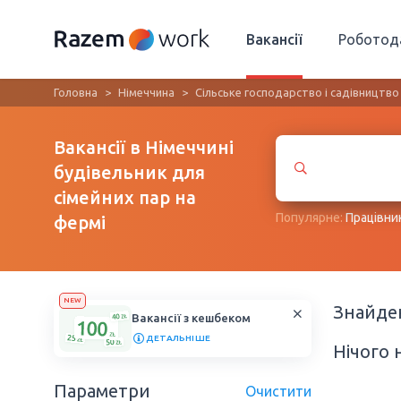
Вакансії
Роботод
Головна
Німеччина
Сільське господарство і садівництво
Вакансії в Німеччині
будівельник для
сімейних пар на
Популярне:
Працівни
фермі
NEW
Знайд
Вакансії з кешбеком
ДЕТАЛЬНІШЕ
Нічого 
Параметри
Очистити