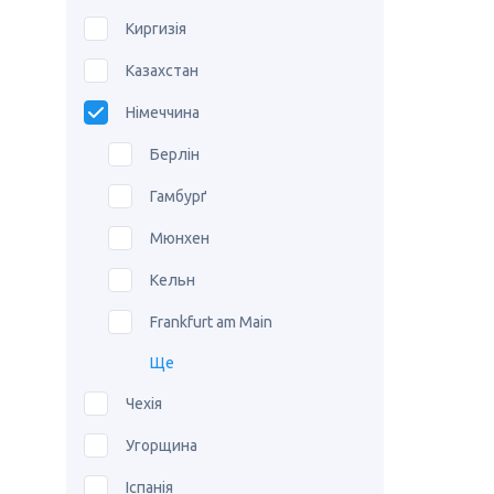
Киргизія
Казахстан
Німеччина
Берлін
Гамбурґ
Мюнхен
Кельн
Frankfurt am Main
Ще
Чехія
Угорщина
Іспанія