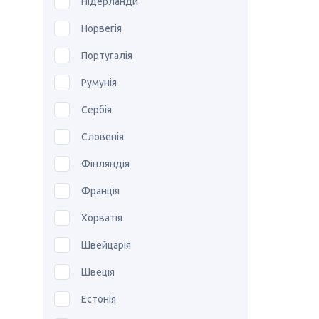
Нідерланди
Норвегія
Португалія
Румунія
Сербія
Словенія
Фінляндія
Франція
Хорватія
Швейцарія
Швеція
Естонія