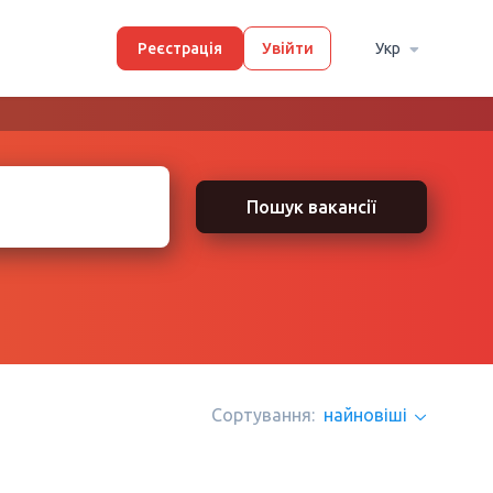
Реєстрація
Увійти
Укр
Пошук вакансії
Сортування:
найновіші