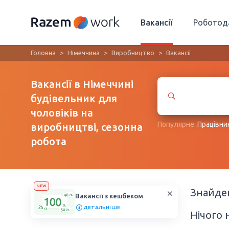
Вакансії
Роботод
Головна
Німеччина
Виробництво
Вакансії
Вакансії в Німеччині
будівельник для
чоловіків на
Популярне:
Працівни
виробництві, сезонна
робота
NEW
Знайд
Вакансії з кешбеком
ДЕТАЛЬНІШЕ
Нічого 