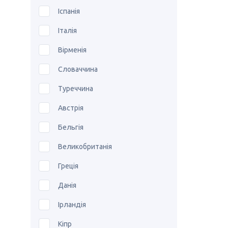
Іспанія
Італія
Вірменія
Словаччина
Туреччина
Австрія
Бельгія
Великобританія
Греція
Данія
Ірландія
Кіпр