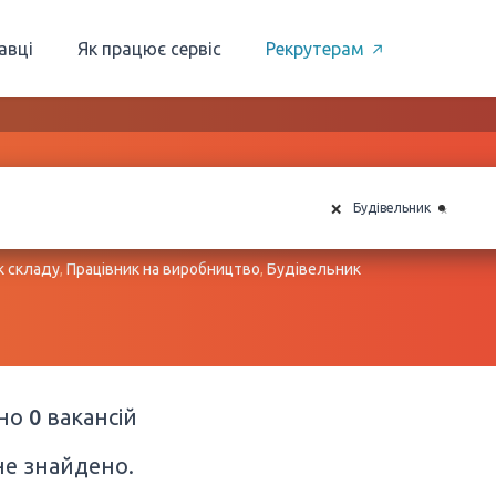
авці
Як працює сервіс
Рекрутерам
×
×
Будівельник
к складу
,
Працівник на виробництво
,
Будівельник
ено
0
вакансій
не знайдено.