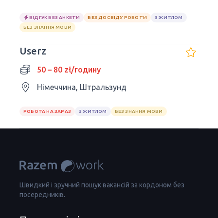
ВІДГУК БЕЗ АНКЕТИ
БЕЗ ДОСВІДУ РОБОТИ
З ЖИТЛОМ
БЕЗ ЗНАННЯ МОВИ
Userz
50 – 80 zł/годину
Німеччина, Штральзунд
РОБОТА НА ЗАРАЗ
З ЖИТЛОМ
БЕЗ ЗНАННЯ МОВИ
Швидкий і зручний пошук вакансій за кордоном без
посередників.