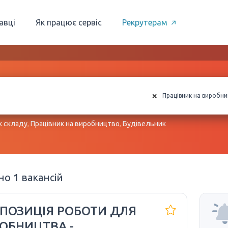
авці
Як працює сервіс
Рекрутерам
×
Працівник на виробн
к складу
,
Працівник на виробництво
,
Будівельник
ено
1
вакансій
ПОЗИЦІЯ РОБОТИ ДЛЯ
ОБНИЦТВА -