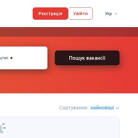
Реєстрація
Увійти
Укр
×
Пошук вакансії
ицтво
Сортування:
найновіші