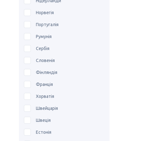
Нідерланди
Норвегія
Португалія
Румунія
Сербія
Словенія
Фінляндія
Франція
Хорватія
Швейцарія
Швеція
Естонія