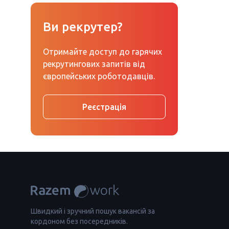
Ви рекрутер?
Отримайте доступ до гарячих
рекрутингових запитів від
європейських роботодавців.
Реєстрація
Швидкий і зручний пошук вакансій за
кордоном без посередників.