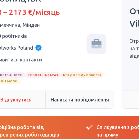
От
 – 2173 €/місяць
Vi
імеччина, Мінден
0 робітників
Отр
olworks Poland
на 
від
ивитися контакти
К БЕЗ АНКЕТИ
РОБОТА НА ЗАРАЗ
БЕЗ ДОСВІДУ РОБОТИ
АННЯ МОВИ
Відгукнутися
Написати повідомлення
іційна робота від
Спілкування з р
ревірених роботодавців
на пряму