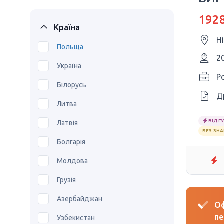
1928
Країна
Н
Польща
2
Україна
P
Білорусь
Д
Литва
ВІДГУ
Латвія
БЕЗ ЗН
Болгарія
Молдова
Грузія
Азербайджан
Оф
пе
Узбекистан