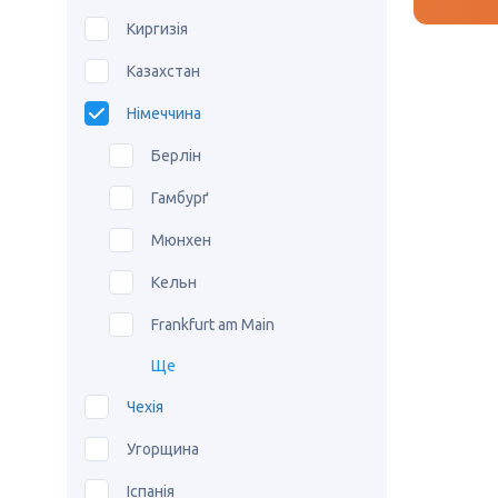
Киргизія
Казахстан
Німеччина
Берлін
Гамбурґ
Мюнхен
Кельн
Frankfurt am Main
Ще
Чехія
Угорщина
Іспанія