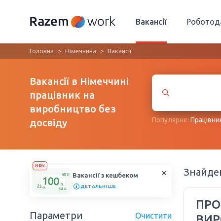
Вакансії
Роботод
Головна
Німеччина
Вакансії
Вакансії в Німеччині
працівник на
виробництво без
Популярне:
Працівни
досвіду
NEW
Знайд
Вакансії з кешбеком
ДЕТАЛЬНІШЕ
ПРО
Параметри
Очистити
ВИР