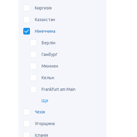
Киргизія
Казахстан
Німеччина
Берлін
Гамбурґ
Мюнхен
Кельн
Frankfurt am Main
Ще
Чехія
Угорщина
Іспанія