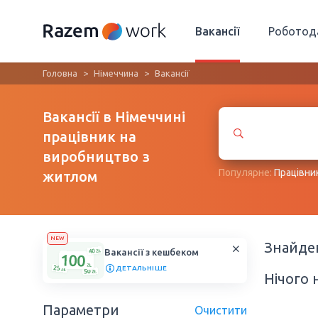
Вакансії
Роботод
Головна
Німеччина
Вакансії
Вакансії в Німеччині
працівник на
виробництво з
Популярне:
Працівни
житлом
NEW
Знайд
Вакансії з кешбеком
ДЕТАЛЬНІШЕ
Нічого 
Параметри
Очистити