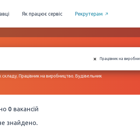
авці
Як працює сервіс
Рекрутерам
×
Працівник на виробн
к складу
,
Працівник на виробництво
,
Будівельник
ено
0
вакансій
не знайдено.