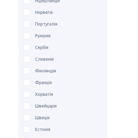
Нідерланди
Норвегія
Португалія
Румунія
Сербія
Словенія
Фінляндія
Франція
Хорватія
Швейцарія
Швеція
Естонія