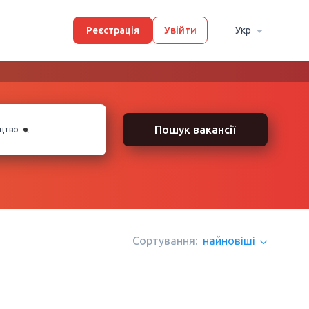
Реєстрація
Увійти
Укр
×
Пошук вакансії
ицтво
Сортування:
найновіші