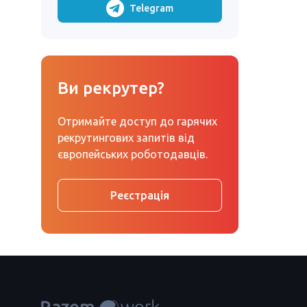
Telegram
Ви рекрутер?
Отримайте доступ до гарячих
рекрутингових запитів від
європейських роботодавців.
Реєстрація