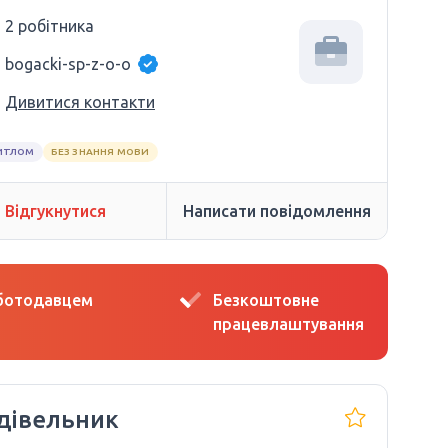
2 робітника
bogacki-sp-z-o-o
Дивитися контакти
ИТЛОМ
БЕЗ ЗНАННЯ МОВИ
Відгукнутися
Написати повідомлення
оботодавцем
Безкоштовне
працевлаштування
дівельник