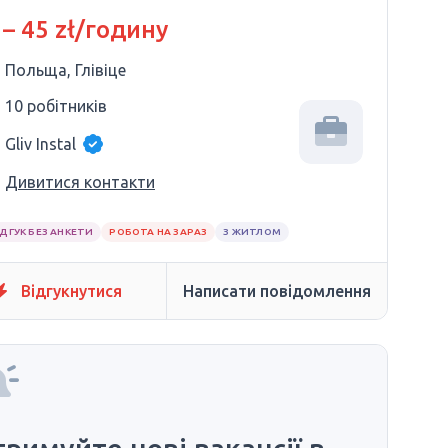
 – 45 zł/годину
Польща, Глівіце
10 робітників
Gliv Instal
Дивитися контакти
ІДГУК БЕЗ АНКЕТИ
РОБОТА НА ЗАРАЗ
З ЖИТЛОМ
Відгукнутися
Написати повідомлення