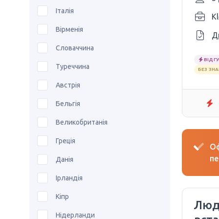
Італія
K
Вірменія
Д
Словаччина
ВІДГУ
Туреччина
БЕЗ ЗН
Австрія
Бельгія
Великобританія
Греція
Оф
пе
Данія
Ірландія
Кіпр
Люд
Нідерланди