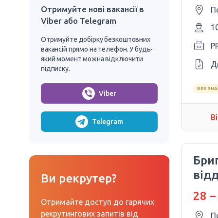
Отримуйте нові вакансії в
П
Viber або Telegram
1
Отримуйте добірку безкоштовних
P
вакансій прямо на телефон. У будь-
який момент можна відключити
Д
підписку.
БЕЗ ЗН
Viber
В
Telegram
Бри
відд
Ви рекрутер?
28 –
Отримайте доступ до гарячих
рекрутингових запитів від
П