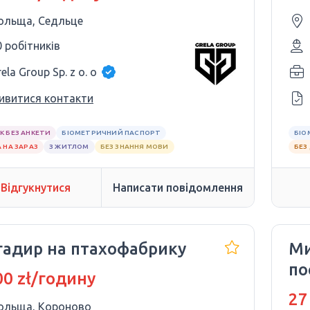
ольща, Седльце
0 робітників
ela Group Sp. z o. o
ивитися контакти
К БЕЗ АНКЕТИ
БІОМЕТРИЧНИЙ ПАСПОРТ
БІО
 НА ЗАРАЗ
З ЖИТЛОМ
БЕЗ ЗНАННЯ МОВИ
БЕЗ
Відгукнутися
Написати повідомлення
гадир на птахофабрику
Ми
по
0 zł/годину
27
ольща, Короново