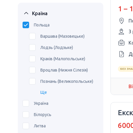
1 – 
Країна
П
Польща
3
Варшава (Мазовецьке)
Ko
Лодзь (Лодзьке)
Д
Краків (Малопольське)
БЕЗ ЗН
Вроцлав (Нижня Сілезія)
Познань (Великопольське)
В
Ще
Україна
Екс
Білорусь
6000
Литва