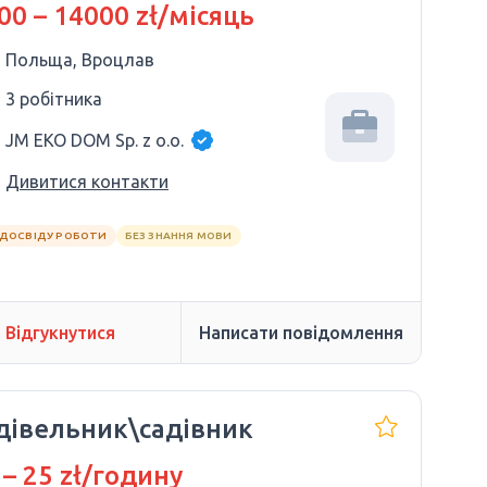
00 – 14000 zł/місяць
Польща, Вроцлав
3 робітника
JM EKO DOM Sp. z o.o.
Дивитися контакти
 ДОСВІДУ РОБОТИ
БЕЗ ЗНАННЯ МОВИ
Відгукнутися
Написати повідомлення
дівельник\садівник
 – 25 zł/годину