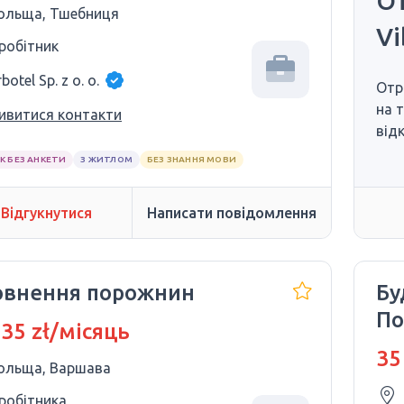
От
ольща, Тшебниця
Vi
 робітник
botel Sp. z o. o.
Отр
на 
ивитися контакти
від
К БЕЗ АНКЕТИ
З ЖИТЛОМ
БЕЗ ЗНАННЯ МОВИ
Відгукнутися
Написати повідомлення
овнення порожнин
Бу
По
 35 zł/місяць
35
ольща, Варшава
 робітника