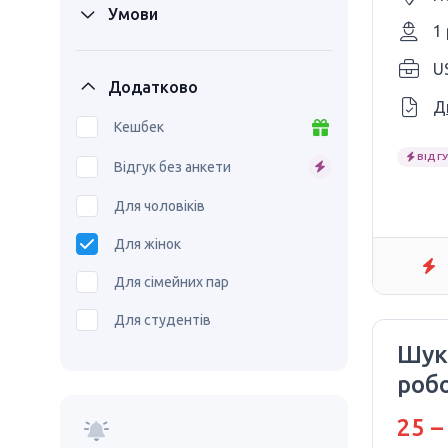
Умови
1
Додатково
Д
Кешбек
ВІДГУ
Відгук без анкети
Для чоловіків
Для жінок
Для сімейних пар
Для студентів
Шук
робо
фар
25 –