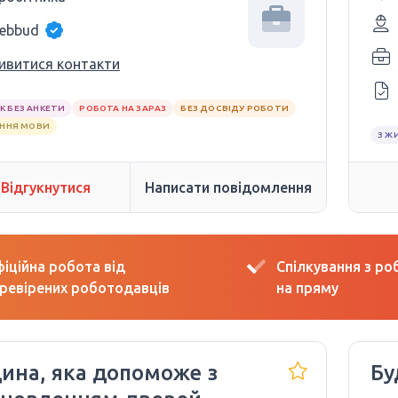
lebbud
ивитися контакти
К БЕЗ АНКЕТИ
РОБОТА НА ЗАРАЗ
БЕЗ ДОСВІДУ РОБОТИ
АННЯ МОВИ
З Ж
Відгукнутися
Написати повідомлення
іційна робота від
Спілкування з р
ревірених роботодавців
на пряму
ина, яка допоможе з
Бу