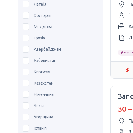
Латвія
П
1
Болгарія
Ar
Молдова
Д
Грузія
Азербайджан
ВІДГУ
Узбекистан
Киргизія
Казахстан
Німеччина
Зап
Чехія
30 –
Угорщина
П
Іспанія
3