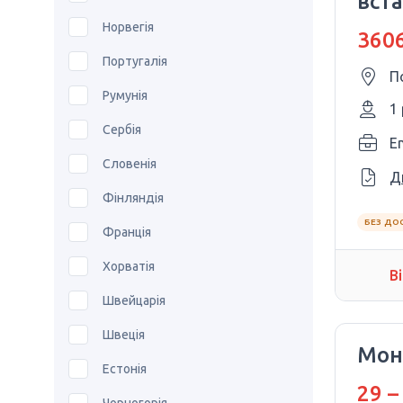
вст
Норвегія
3606
Португалія
П
Румунія
1
Сербія
En
Словенія
Д
Фінляндія
БЕЗ ДО
Франція
Хорватія
В
Швейцарія
Швеція
Мон
Естонія
29 –