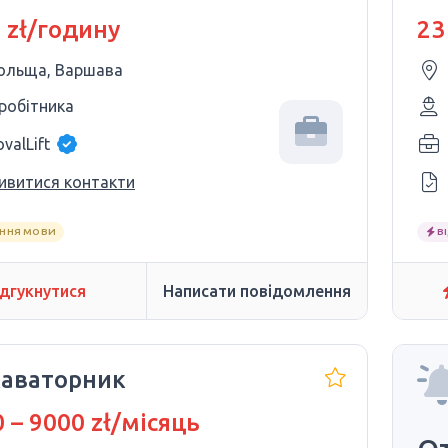
1 zł/годину
23
ольща, Варшава
 робітника
valLift
ивитися контакти
АННЯ МОВИ
В
ідгукнутися
Написати повідомлення
каваторник
 – 9000 zł/місяць