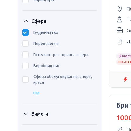
Чорногорія
П
1
Сфера
Gr
Будівництво
Д
Перевезення
Готельно-ресторанна сфера
ВІДГУ
РОБОТА
Виробництво
Сфера обслуговування, спорт,
краса
Ще
Бри
Вимоги
1000
П