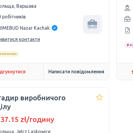
ольща, Варшава
0 робітників
RIMEBUD Nazar Kachak
ивитися контакти
В
АННЯ МОВИ
ідгукнутися
Написати повідомлення
гадир виробничого
ілу
 37.15 zł/годину
ольща, Jelcz Laskowice