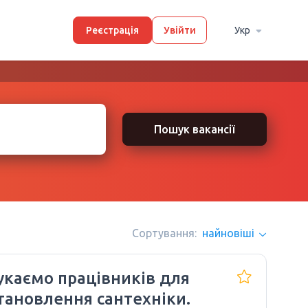
Реєстрація
Увійти
Укр
Пошук вакансії
Сортування:
найновіші
каємо працівників для
тановлення сантехніки.