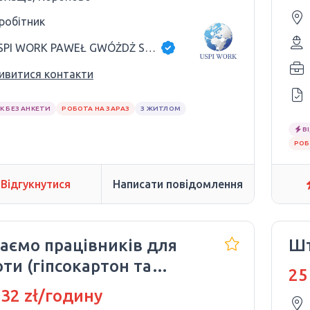
 робітник
USPI WORK PAWEŁ GWÓŻDŻ SP.K
ивитися контакти
К БЕЗ АНКЕТИ
РОБОТА НА ЗАРАЗ
З ЖИТЛОМ
В
РОБ
Відгукнутися
Написати повідомлення
аємо працівників для
Шт
ти (гіпсокартон та
25
бування)
 32 zł/годину