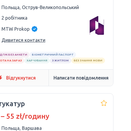
Польща, Острув-Великопольський
2 робітника
MTW Prokop
Дивитися контакти
ІДГУК БЕЗ АНКЕТИ
БІОМЕТРИЧНИЙ ПАСПОРТ
ОТА НА ЗАРАЗ
ХАРЧУВАННЯ
З ЖИТЛОМ
БЕЗ ЗНАННЯ МОВИ
Відгукнутися
Написати повідомлення
укатур
 – 55 zł/годину
Польща, Варшава