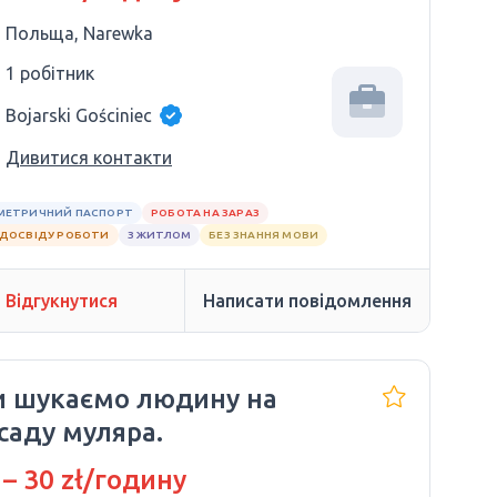
Польща, Narewka
1 робітник
Bojarski Gościniec
Дивитися контакти
МЕТРИЧНИЙ ПАСПОРТ
РОБОТА НА ЗАРАЗ
 ДОСВІДУ РОБОТИ
З ЖИТЛОМ
БЕЗ ЗНАННЯ МОВИ
Відгукнутися
Написати повідомлення
 шукаємо людину на
саду муляра.
 – 30 zł/годину