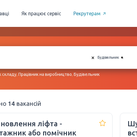
авці
Як працює сервіс
Рекрутерам
×
×
Будівельник
к складу
,
Працівник на виробництво
,
Будівельник
ено
14
вакансій
новлення ліфта -
Шу
тажник або помічник
вс