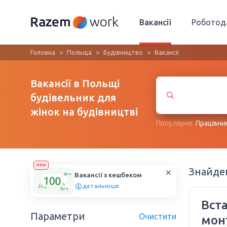
Вакансії
Роботод
Головна
Польща
Будівництво
Вакансії
Вакансії в Польщі
будівельник для
жінок на будівництві
Популярне:
Працівни
NEW
Знайд
Вакансії з кешбеком
ДЕТАЛЬНІШЕ
Вста
Параметри
Очистити
мон