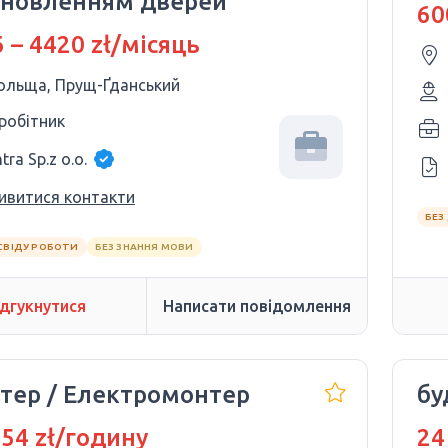
ановленням дверей
60
 – 4420 zł/місяць
ольща, Прущ-Ґданський
 робітник
tra Sp.z o.o.
ивитися контакти
БЕЗ
СВІДУ РОБОТИ
БЕЗ ЗНАННЯ МОВИ
ідгукнутися
Написати повідомлення
тер / Електромонтер
бу
 54 zł/годину
24