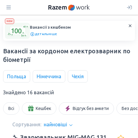
NEW
Вакансії з кешбеком
ДЕТАЛЬНІШЕ
Вакансії за кордоном електрозварник по
біометрії
Польща
Німеччина
Чехія
Знайдено 16 вакансій
Всі
Кешбек
Відгук без анкети
Без дос
Сортування:
найновіші
🔧 Зварювальник MIG-MAG 131