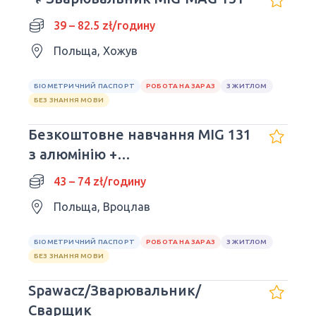
39 – 82.5 zł/годину
Польща, Хожув
БІОМЕТРИЧНИЙ ПАСПОРТ
РОБОТА НА ЗАРАЗ
З ЖИТЛОМ
БЕЗ ЗНАННЯ МОВИ
Безкоштовне навчання MIG 131
з алюмінію +
працевлаштування!
43 – 74 zł/годину
Польща, Вроцлав
БІОМЕТРИЧНИЙ ПАСПОРТ
РОБОТА НА ЗАРАЗ
З ЖИТЛОМ
БЕЗ ЗНАННЯ МОВИ
Spawacz/Зварювальник/
Сварщик