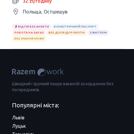
32 zł/годину
Польща, Остшешув
ВІДГУК БЕЗ АНКЕТИ
БІОМЕТРИЧНИЙ ПАСПОРТ
РОБОТА НА ЗАРАЗ
БЕЗ ДОСВІДУ РОБОТИ
З ЖИТЛОМ
БЕЗ ЗНАННЯ МОВИ
Швидкий і зручний пошук вакансій за кордоном без
посередників.
Популярні міста:
Львів
Луцьк