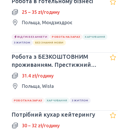
Робота в готельному бізнесі
25 – 35 zł/годину
Польща, Мєндзиздроє
ВІДГУК БЕЗ АНКЕТИ
РОБОТА НА ЗАРАЗ
ХАРЧУВАННЯ
З ЖИТЛОМ
БЕЗ ЗНАННЯ МОВИ
Робота з БЕЗКОШТОВНИМ
проживанням. Престижний
готель у горах
31.4 zł/годину
Польща, Wisła
РОБОТА НА ЗАРАЗ
ХАРЧУВАННЯ
З ЖИТЛОМ
Потрібний кухар кейтерингу
30 – 32 zł/годину