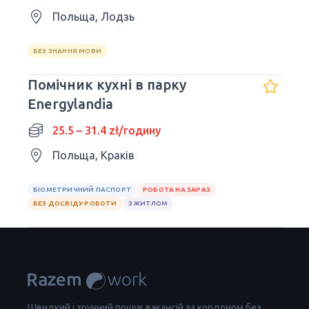
Польща, Лодзь
БЕЗ ЗНАННЯ МОВИ
Помічник кухні в парку
Energylandia
25.5 – 31.4 zł/годину
Польща, Краків
БІОМЕТРИЧНИЙ ПАСПОРТ
РОБОТА НА ЗАРАЗ
БЕЗ ДОСВІДУ РОБОТИ
З ЖИТЛОМ
Швидкий і зручний пошук вакансій за кордоном без