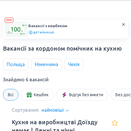
NEW
Вакансії з кешбеком
ДЕТАЛЬНІШЕ
Вакансії за кордоном помічник на кухню
Польща
Німеччина
Чехія
Знайдено 6 вакансій
Всі
Кешбек
Відгук без анкети
Без дос
Сортування:
найновіші
Кухня на виробництві Доїзду
немає | Денні та нічні