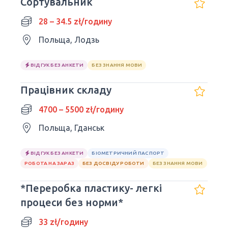
Сортувальник
28 – 34.5 zł/годину
Польща, Лодзь
ВІДГУК БЕЗ АНКЕТИ
БЕЗ ЗНАННЯ МОВИ
Працівник складу
4700 – 5500 zł/годину
Польща, Гданськ
ВІДГУК БЕЗ АНКЕТИ
БІОМЕТРИЧНИЙ ПАСПОРТ
РОБОТА НА ЗАРАЗ
БЕЗ ДОСВІДУ РОБОТИ
БЕЗ ЗНАННЯ МОВИ
*Переробка пластику- легкі
процеси без норми*
33 zł/годину