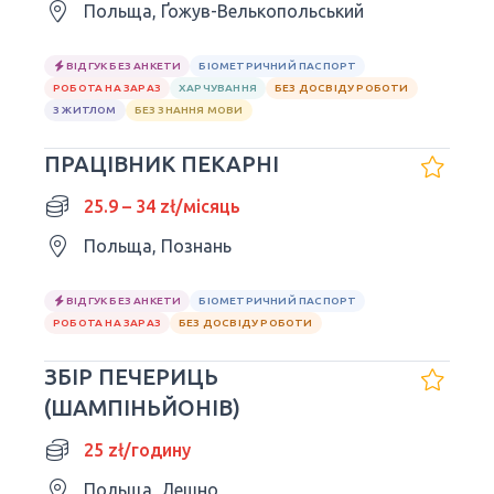
Польща, Ґожув-Велькопольський
ВІДГУК БЕЗ АНКЕТИ
БІОМЕТРИЧНИЙ ПАСПОРТ
РОБОТА НА ЗАРАЗ
ХАРЧУВАННЯ
БЕЗ ДОСВІДУ РОБОТИ
З ЖИТЛОМ
БЕЗ ЗНАННЯ МОВИ
ПРАЦІВНИК ПЕКАРНІ
25.9 – 34 zł/місяць
Польща, Познань
ВІДГУК БЕЗ АНКЕТИ
БІОМЕТРИЧНИЙ ПАСПОРТ
РОБОТА НА ЗАРАЗ
БЕЗ ДОСВІДУ РОБОТИ
ЗБІР ПЕЧЕРИЦЬ
(ШAМПІНЬЙОНІВ)
25 zł/годину
Польща, Лешно