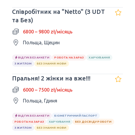
Співробітник на "Netto" (З UDT
та Без)
6800 – 9800 zł/місяць
Польща, Щецин
ВІДГУК БЕЗ АНКЕТИ
РОБОТА НА ЗАРАЗ
ХАРЧУВАННЯ
З ЖИТЛОМ
БЕЗ ЗНАННЯ МОВИ
Пральня! 2 жінки на вже!!!
6000 – 7500 zł/місяць
Польща, Гдиня
ВІДГУК БЕЗ АНКЕТИ
БІОМЕТРИЧНИЙ ПАСПОРТ
РОБОТА НА ЗАРАЗ
ХАРЧУВАННЯ
БЕЗ ДОСВІДУ РОБОТИ
З ЖИТЛОМ
БЕЗ ЗНАННЯ МОВИ