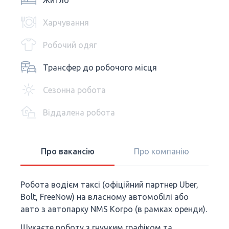
Житло
Харчування
Робочий одяг
Трансфер до робочого місця
Сезонна робота
Віддалена робота
Про вакансію
Про компанію
Робота водієм таксі (офіційний партнер Uber,
Bolt, FreeNow) на власному автомобілі або
авто з автопарку NMS Korpo (в рамках оренди).
Шукаєте роботу з гнучким графіком та