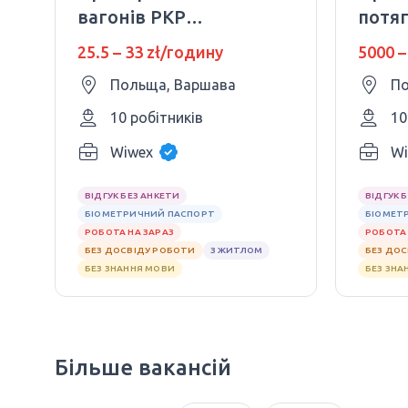
вагонів PKP
потяг
Intercity
Interc
25.5 – 33 zł/годину
5000 –
Польща, Варшава
По
10 робітників
10
Wiwex
Wi
ВІДГУК БЕЗ АНКЕТИ
ВІДГУК 
БІОМЕТРИЧНИЙ ПАСПОРТ
БІОМЕТ
РОБОТА НА ЗАРАЗ
РОБОТА 
БЕЗ ДОСВІДУ РОБОТИ
З ЖИТЛОМ
БЕЗ ДО
БЕЗ ЗНАННЯ МОВИ
БЕЗ ЗНА
Більше вакансій