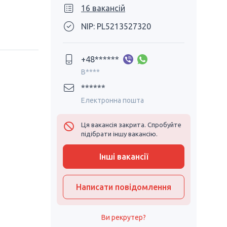
16 вакансій
NIP: PL5213527320
+48******
B****
******
Електронна пошта
Ця вакансія закрита. Спробуйте
підібрати іншу вакансію.
Інші вакансії
Написати повідомлення
Ви рекрутер?