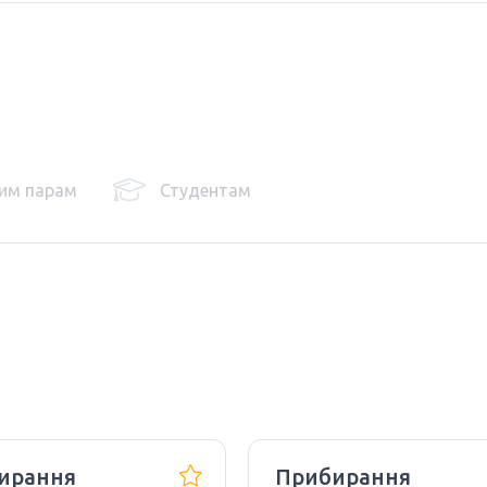
им парам
Студентам
ирання
Прибирання