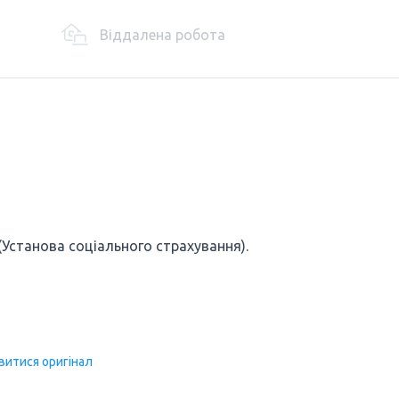
Віддалена робота
Установа соціального страхування).
витися оригінал