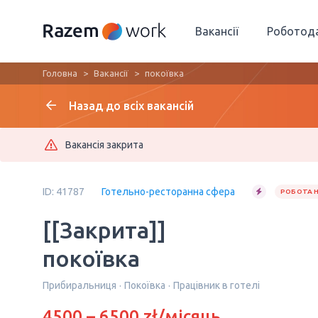
Вакансії
Роботод
Головна
Вакансії
покоївка
Назад до всіх вакансій
Вакансія закрита
ID: 41787
Готельно-ресторанна сфера
РОБОТА Н
[[Закрита]]
покоївка
Прибиральниця
Покоївка
Працівник в готелі
4500 – 6500 zł/місяць