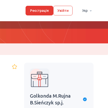
Реєстрація
Увійти
Укр
Golkonda M.Rujna
B.Sieńczyk sp.j.