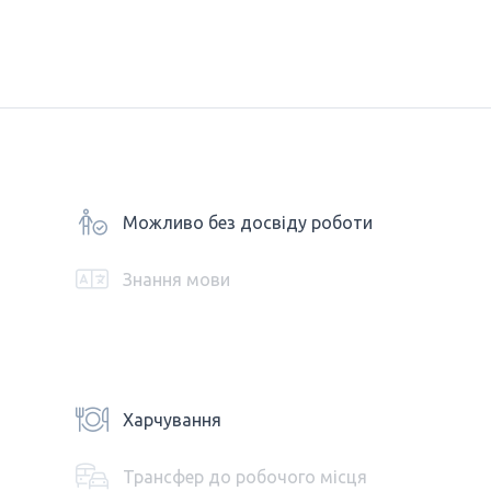
Можливо без досвіду роботи
Знання мови
Харчування
Трансфер до робочого місця