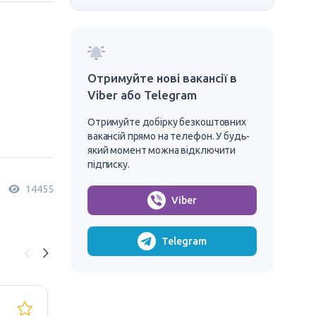
Отримуйте нові вакансії в
Viber або Telegram
Отримуйте добірку безкоштовних
вакансій прямо на телефон. У будь-
який момент можна відключити
підписку.
14455
Viber
Telegram
Gliwice
*Р