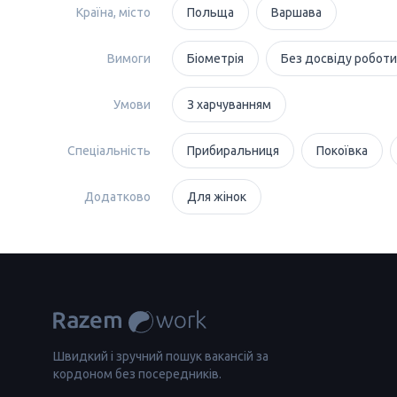
Країна, місто
Польща
Варшава
Вимоги
Біометрія
Без досвіду роботи
Умови
З харчуванням
Спеціальність
Прибиральниця
Покоївка
Додатково
Для жінок
Швидкий і зручний пошук вакансій за
кордоном без посередників.