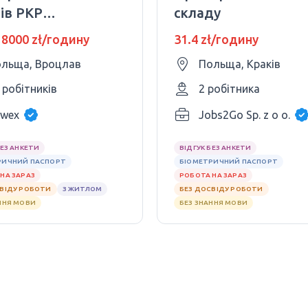
ів PKP
складу
ity
 8000 zł/годину
31.4 zł/годину
льща, Вроцлав
Польща, Краків
 робітників
2 робітника
wex
Jobs2Go Sp. z o o.
БЕЗ АНКЕТИ
ВІДГУК БЕЗ АНКЕТИ
РИЧНИЙ ПАСПОРТ
БІОМЕТРИЧНИЙ ПАСПОРТ
НА ЗАРАЗ
РОБОТА НА ЗАРАЗ
СВІДУ РОБОТИ
З ЖИТЛОМ
БЕЗ ДОСВІДУ РОБОТИ
ННЯ МОВИ
БЕЗ ЗНАННЯ МОВИ