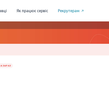
авці
Як працює сервіс
Рекрутерам
А ЗАРАЗ