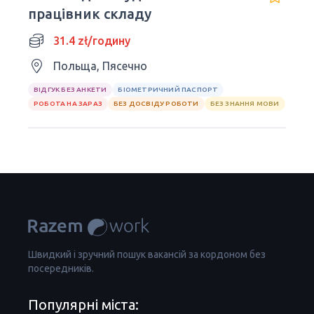
працівник складу
31.4 zł/годину
Польща, Пясечно
ВІДГУК БЕЗ АНКЕТИ
БІОМЕТРИЧНИЙ ПАСПОРТ
РОБОТА НА ЗАРАЗ
БЕЗ ДОСВІДУ РОБОТИ
БЕЗ ЗНАННЯ МОВИ
Швидкий і зручний пошук вакансій за кордоном без
посередників.
Популярні міста: