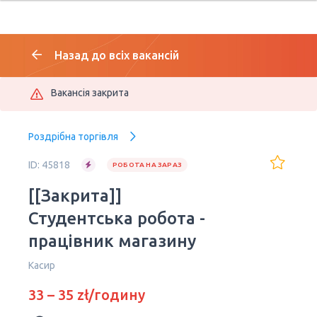
Назад до всіх вакансій
Вакансія закрита
Роздрібна торгівля
ID: 45818
РОБОТА НА ЗАРАЗ
[[Закрита]]
Студентська робота -
працівник магазину
Касир
33 – 35 zł/годину