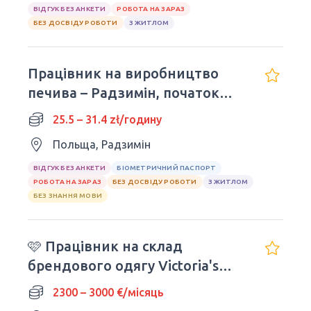
ВІДГУК БЕЗ АНКЕТИ
РОБОТА НА ЗАРАЗ
БЕЗ ДОСВІДУ РОБОТИ
З ЖИТЛОМ
Працівник на виробництво
печива – Радзимін, початок
роботи негайно
25.5 – 31.4 zł/годину
Польща, Радзимін
ВІДГУК БЕЗ АНКЕТИ
БІОМЕТРИЧНИЙ ПАСПОРТ
РОБОТА НА ЗАРАЗ
БЕЗ ДОСВІДУ РОБОТИ
З ЖИТЛОМ
БЕЗ ЗНАННЯ МОВИ
🩷 Працівник на склад
брендового одягу Victoria's
Secret
2300 – 3000 €/місяць