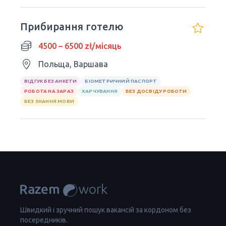
Прибирання готелю
4500 – 6500 zł/місяць
Польща, Варшава
ВІДГУК БЕЗ АНКЕТИ
БІОМЕТРИЧНИЙ ПАСПОРТ
РОБОТА НА ЗАРАЗ
ХАРЧУВАННЯ
БЕЗ ДОСВІДУ РОБОТИ
БЕЗ ЗНАННЯ МОВИ
Швидкий і зручний пошук вакансій за кордоном без
посередників.