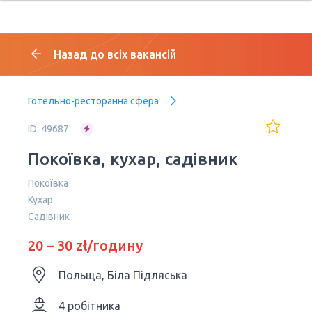
Назад до всіх вакансій
Готельно-ресторанна сфера
ID: 49687
Покоївка, кухар, садівник
Покоївка
Кухар
Садівник
20 – 30 zł/годину
Польща, Біла Підляська
4 робітника