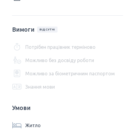
Вимоги
ВІДСУТНІ
Потрібен працівник терміново
Можливо без досвіду роботи
Можливо за біометричним паспортом
Знання мови
Умови
Житло