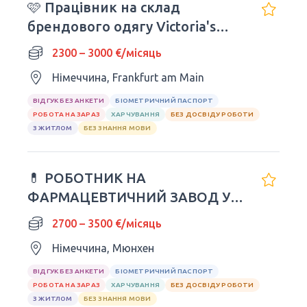
🩷 Працівник на склад
брендового одягу Victoria's
Secret
2300 – 3000 €/місяць
Німеччина, Frankfurt am Main
ВІДГУК БЕЗ АНКЕТИ
БІОМЕТРИЧНИЙ ПАСПОРТ
РОБОТА НА ЗАРАЗ
ХАРЧУВАННЯ
БЕЗ ДОСВІДУ РОБОТИ
З ЖИТЛОМ
БЕЗ ЗНАННЯ МОВИ
💊 РОБОТНИК НА
ФАРМАЦЕВТИЧНИЙ ЗАВОД У
НІМЕЧЧИНІ
2700 – 3500 €/місяць
Німеччина, Мюнхен
ВІДГУК БЕЗ АНКЕТИ
БІОМЕТРИЧНИЙ ПАСПОРТ
РОБОТА НА ЗАРАЗ
ХАРЧУВАННЯ
БЕЗ ДОСВІДУ РОБОТИ
З ЖИТЛОМ
БЕЗ ЗНАННЯ МОВИ