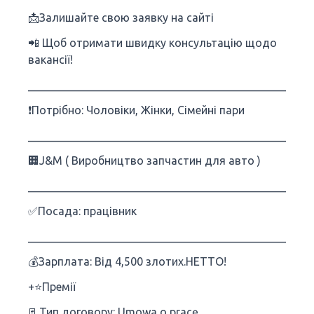
📩Залишайте свою заявку на сайті
📲 Щоб отримати швидку консультацію щодо
вакансії!
___________________________________________________
❗️Потрібно: Чоловіки, Жінки, Сімейні пари
___________________________________________________
🏢J&M ( Виробництво запчастин для авто )
___________________________________________________
✅Посада: працівник
___________________________________________________
💰Зарплата: Від 4,500 злотих.НЕТТО!
+⭐️Премії
📃Тип договору: Umowa o pracę