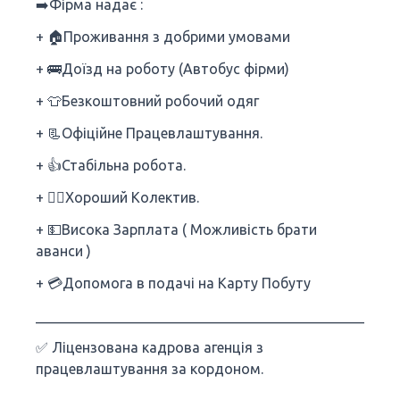
➡️Фірма надає :
+ 🏠Проживання з добрими умовами
+ 🚌Доїзд на роботу (Автобус фірми)
+ 👕Безкоштовний робочий одяг
+ 📃Офіційне Працевлаштування.
+ 👍Стабільна робота.
+ 🙋‍♂️Хороший Колектив.
+ 💵Висока Зарплата ( Можливість брати
аванси )
+ 💳Допомога в подачі на Карту Побуту
___________________________________________________
✅ Ліцензована кадрова агенція з
працевлаштування за кордоном.