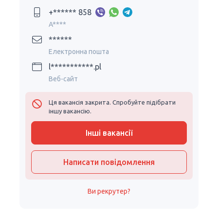
+****** 858
A****
******
Електронна пошта
l***********.pl
Веб-сайт
Ця вакансія закрита. Спробуйте підібрати
іншу вакансію.
Інші вакансії
Написати повідомлення
Ви рекрутер?