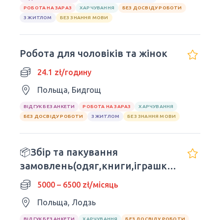
РОБОТА НА ЗАРАЗ
ХАРЧУВАННЯ
БЕЗ ДОСВІДУ РОБОТИ
З ЖИТЛОМ
БЕЗ ЗНАННЯ МОВИ
Робота для чоловіків та жінок
24.1 zł/годину
Польща, Бидгощ
ВІДГУК БЕЗ АНКЕТИ
РОБОТА НА ЗАРАЗ
ХАРЧУВАННЯ
БЕЗ ДОСВІДУ РОБОТИ
З ЖИТЛОМ
БЕЗ ЗНАННЯ МОВИ
📦Збір та пакування
замовлень(одяг,книги,іграшки)ДЕННІ
зміни
5000 – 6500 zł/місяць
Польща, Лодзь
ВІДГУК БЕЗ АНКЕТИ
ХАРЧУВАННЯ
БЕЗ ДОСВІДУ РОБОТИ