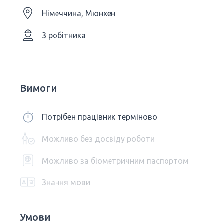
Німеччина, Мюнхен
3 робітника
Вимоги
Потрібен працівник терміново
Можливо без досвіду роботи
Можливо за біометричним паспортом
Знання мови
Умови