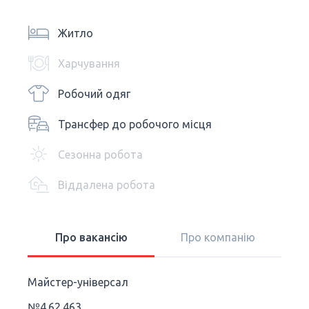
Житло
Харчування
Робочий одяг
Трансфер до робочого місця
Сезонна робота
Віддалена робота
Про вакансію
Про компанію
Майстер-універсал
№4.62.463