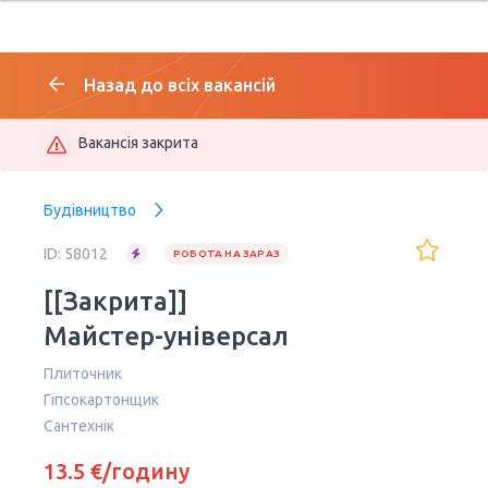
Назад до всіх вакансій
Вакансія закрита
Будівництво
ID: 58012
РОБОТА НА ЗАРАЗ
[[Закрита]]
Майстер-універсал
Плиточник
Гіпсокартонщик
Сантехнік
13.5 €/годину