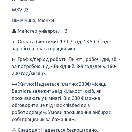
WXVjJ3
Німеччина, Мюнхен
👤 Майстер-універсал - 3
💶 Оплата (чистими): 13 € / год, 13.5 € / год -
заробітна плата працівника.
📅 Графік/період роботи: Пн.-пт., робочі дні, зб. -
за потребою, нд. - Вихідний. 8-9 год/день. 160-
200 год/місяць.
🛏 Житло: Надається платно: 230€/місяць.
Вартість залежить від кількості осіб, які
проживають у кімнаті. Від 230 € можна
обговорити це під час співбесіди з
роботодавцем. Умови проживання вибирає
собі працівник за бажанням.
🦺 Спецодяг: Надається безкоштовно.