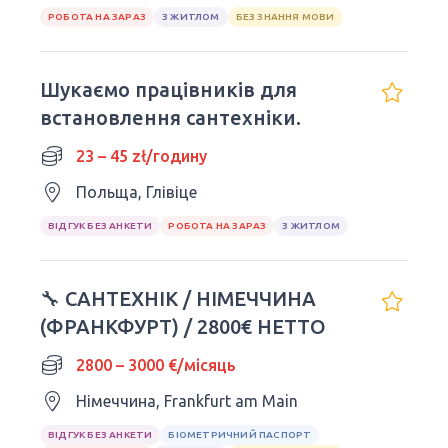
РОБОТА НА ЗАРАЗ
З ЖИТЛОМ
БЕЗ ЗНАННЯ МОВИ
Шукаємо працівників для
встановлення сантехніки.
23 – 45 zł/годину
Польща, Глівіце
ВІДГУК БЕЗ АНКЕТИ
РОБОТА НА ЗАРАЗ
З ЖИТЛОМ
🔧 САНТЕХНІК / НІМЕЧЧИНА
(ФРАНКФУРТ) / 2800€ НЕТТО
2800 – 3000 €/місяць
Німеччина, Frankfurt am Main
ВІДГУК БЕЗ АНКЕТИ
БІОМЕТРИЧНИЙ ПАСПОРТ