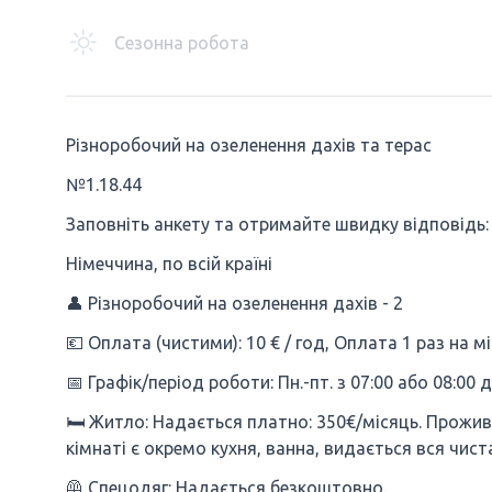
Сезонна робота
Різноробочий на озеленення дахів та терас
№1.18.44
Заповніть анкету та отримайте швидку відповідь:
Німеччина, по всій країні
👤 Різноробочий на озеленення дахів - 2
💶 Оплата (чистими): 10 € / год, Оплата 1 раз на м
📅 Графік/період роботи: Пн.-пт. з 07:00 або 08:00 д
🛏 Житло: Надається платно: 350€/місяць. Проживан
кімнаті є окремо кухня, ванна, видається вся чист
🦺 Спецодяг: Надається безкоштовно.