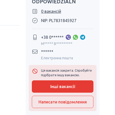
ODPOWIEDZIALN
0 вакансій
NIP: PL7831845927
+38 0******
M***** B*********
******
Електронна пошта
Ця вакансія закрита. Спробуйте
підібрати іншу вакансію.
Інші вакансії
Написати повідомлення