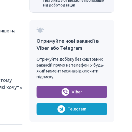
тим більше отримаєте пропозицій
від роботодавця!
лише на
Отримуйте нові вакансії в
Viber або Telegram
Отримуйте добірку безкоштовних
вакансій прямо на телефон. У будь-
який момент можна відключити
підписку.
 тому
які хочуть
Viber
Telegram