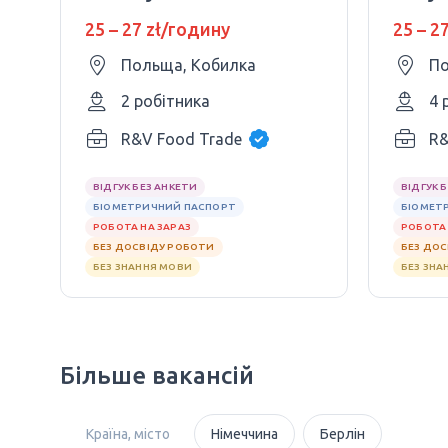
замовлення в
в інт
25 – 27 zł/годину
25 – 2
інтернет-магазині
магаз
Польща, Кобилка
По
2 робітника
4 
R&V Food Trade
R&
ВІДГУК БЕЗ АНКЕТИ
ВІДГУК 
БІОМЕТРИЧНИЙ ПАСПОРТ
БІОМЕТ
РОБОТА НА ЗАРАЗ
РОБОТА 
БЕЗ ДОСВІДУ РОБОТИ
БЕЗ ДО
БЕЗ ЗНАННЯ МОВИ
БЕЗ ЗНА
Більше вакансій
Країна, місто
Німеччина
Берлін