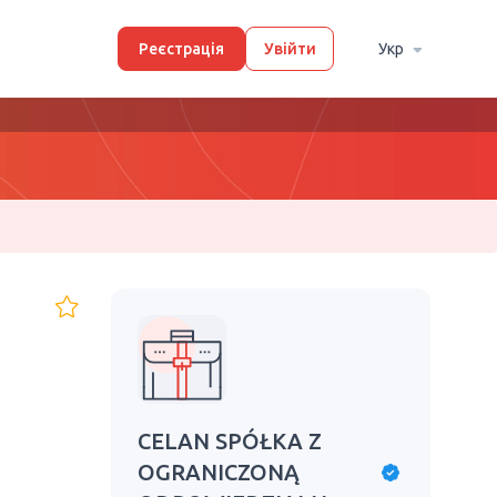
Реєстрація
Увійти
Укр
CELAN SPÓŁKA Z
OGRANICZONĄ