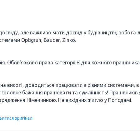
досвіду, але важливо мати досвід у будівництві, робота 
стемами Optigrün, Bauder, Zinko.
рія. Обов'язково права категорії В для кожного працівника
и на висоті, доводиться працювати з різними системами, в
, головне бажання працювати та сумлінність! Працівників 
ідрядження Німеччиною. На вихідних житло у Потсдамі.
витися оригінал