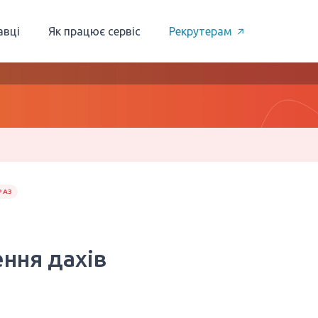
авці
Як працює сервіс
Рекрутерам
РАЗ
ння дахів