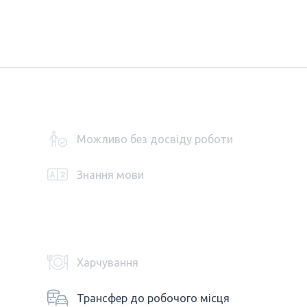
Можливо без досвіду роботи
Знання мови
Харчування
Трансфер до робочого місця