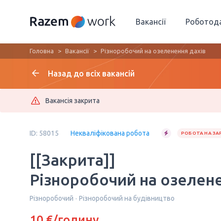
Вакансії
Роботод
Головна
Вакансії
Різноробочий на озеленення дахів
Назад до всіх вакансій
Вакансія закрита
ID: 58015
Некваліфікована робота
РОБОТА НА ЗА
[[Закрита]]
Різноробочий на озелене
Різноробочий
Різноробочий на будівництво
10 €/годину