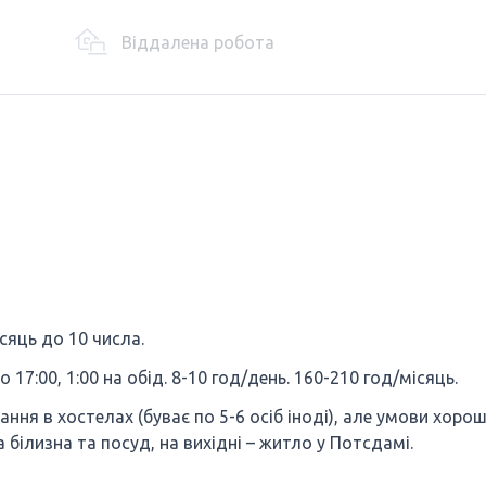
Віддалена робота
ісяць до 10 числа.
о 17:00, 1:00 на обід. 8-10 год/день. 160-210 год/місяць.
ня в хостелах (буває по 5-6 осіб іноді), але умови хороші
а білизна та посуд, на вихідні – житло у Потсдамі.