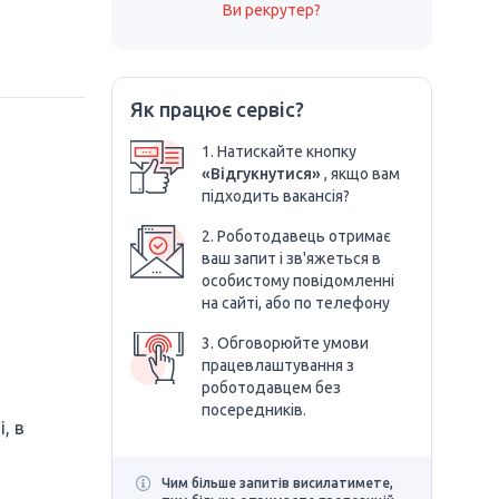
Ви рекрутер?
Як працює сервіс?
1. Натискайте кнопку
«Відгукнутися»
, якщо вам
підходить вакансія?
2. Роботодавець отримає
ваш запит і зв'яжеться в
особистому повідомленні
на сайті, або по телефону
3. Обговорюйте умови
працевлаштування з
роботодавцем без
посередників.
, в
Чим більше запитів висилатимете,