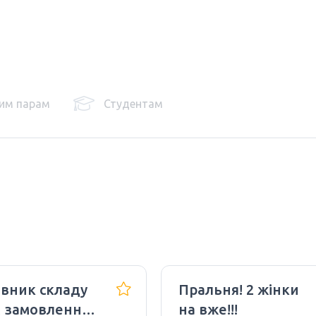
им парам
Студентам
івник складу
Пральня! 2 жінки
є замовлення
на вже!!!