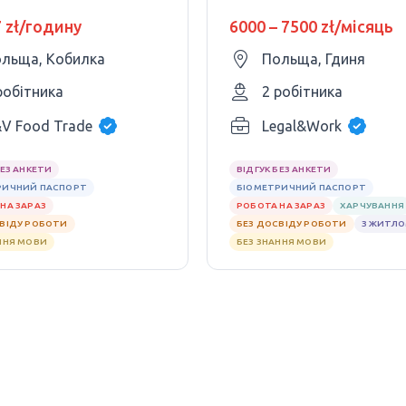
ернет-
7 zł/годину
6000 – 7500 zł/місяць
ині
льща, Кобилка
Польща, Гдиня
робітника
2 робітника
V Food Trade
Legal&Work
БЕЗ АНКЕТИ
ВІДГУК БЕЗ АНКЕТИ
РИЧНИЙ ПАСПОРТ
БІОМЕТРИЧНИЙ ПАСПОРТ
НА ЗАРАЗ
РОБОТА НА ЗАРАЗ
ХАРЧУВАННЯ
СВІДУ РОБОТИ
БЕЗ ДОСВІДУ РОБОТИ
З ЖИТЛ
ННЯ МОВИ
БЕЗ ЗНАННЯ МОВИ