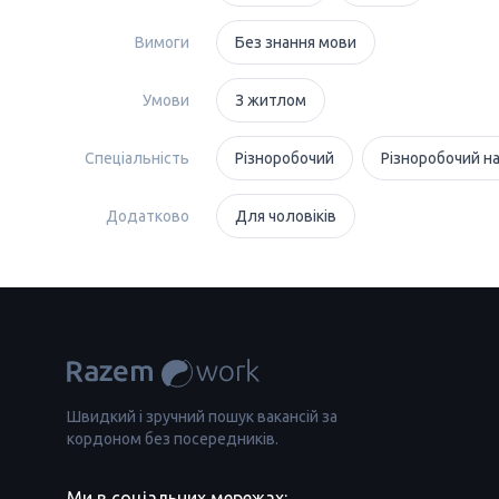
Вимоги
Без знання мови
Умови
З житлом
Спеціальність
Різноробочий
Різноробочий н
Додатково
Для чоловіків
Швидкий і зручний пошук вакансій за
кордоном без посередників.
Ми в соціальних мережах: