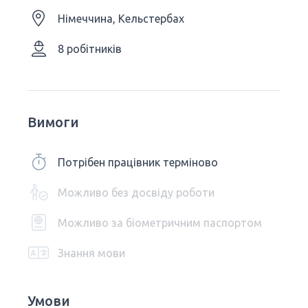
Німеччина, Кельстербах
8 робітників
Вимоги
Потрібен працівник терміново
Можливо без досвіду роботи
Можливо за біометричним паспортом
Знання мови
Умови