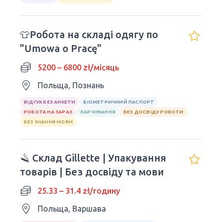
👕Робота на складі одягу по
"Umowa o Pracę"
5200 – 6800 zł/місяць
Польща, Познань
ВІДГУК БЕЗ АНКЕТИ
БІОМЕТРИЧНИЙ ПАСПОРТ
РОБОТА НА ЗАРАЗ
ХАРЧУВАННЯ
БЕЗ ДОСВІДУ РОБОТИ
БЕЗ ЗНАННЯ МОВИ
🪒 Склад Gillette | Упакування
товарів | Без досвіду та мови
25.33 – 31.4 zł/годину
Польща, Варшава