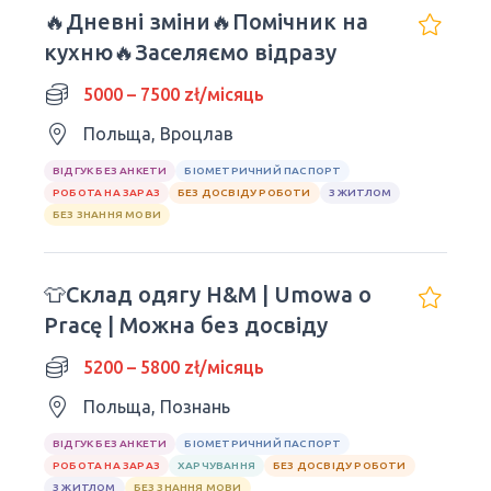
🔥Дневні зміни🔥Помічник на
кухню🔥Заселяємо відразу
5000 – 7500 zł/місяць
Польща, Вроцлав
ВІДГУК БЕЗ АНКЕТИ
БІОМЕТРИЧНИЙ ПАСПОРТ
РОБОТА НА ЗАРАЗ
БЕЗ ДОСВІДУ РОБОТИ
З ЖИТЛОМ
БЕЗ ЗНАННЯ МОВИ
👕Склад одягу H&M | Umowa o
Pracę | Можна без досвіду
5200 – 5800 zł/місяць
Польща, Познань
ВІДГУК БЕЗ АНКЕТИ
БІОМЕТРИЧНИЙ ПАСПОРТ
РОБОТА НА ЗАРАЗ
ХАРЧУВАННЯ
БЕЗ ДОСВІДУ РОБОТИ
З ЖИТЛОМ
БЕЗ ЗНАННЯ МОВИ